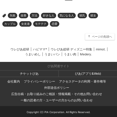
失敗
改善
方法
好きな人
気になる人
彼氏
彼女
>
カップル
女友達
モテテク
恋愛
ページの先頭へ
ウレぴあ総研
|
ハピママ*
|
ウレぴあ総研 ディズニー特集
|
mimot.
|
うまいめし
|
うまいパン
|
うまい肉
|
Medery.
ぴあ関連サイト
チケットぴあ
ぴあ(アプリ&Web)
会社案内
プライバシーポリシー
アクセスデータの利用・著作権等
外部送信ポリシー
広告出稿・お取り組みのご相談・情報掲載・その他お問い合わせ
一般の読者の方・ユーザーの方からのお問い合わせ
Copyright (C) PIA Corporation. All Rights Reserved.