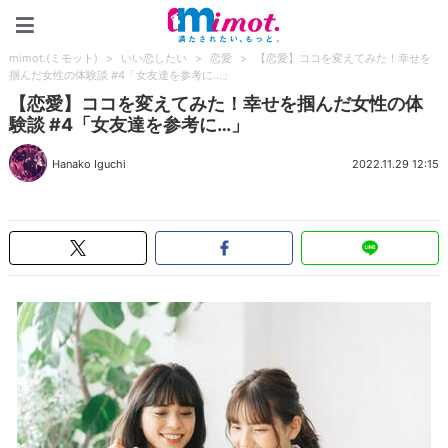
mimot.(ミモット)
mimot.(ミモット)
>
いい恋したい
>
恋愛
>
【恋愛】ココを変えてみた！幸せを
掴んだ女性の体験談 #4「女友達を参考に…」
【恋愛】ココを変えてみた！幸せを掴んだ女性の体
験談 #4「女友達を参考に…」
Hanako Iguchi
2022.11.29 12:15