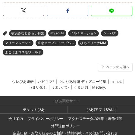
横浜みなとみらい特集
my route
イルミネーション
シーバス
>
マリーンルージュ
京急オープントップバス
ぴあアリーナMM
よこはまコスモワールド
ページの先頭へ
ウレぴあ総研
|
ハピママ*
|
ウレぴあ総研 ディズニー特集
|
mimot.
|
うまいめし
|
うまいパン
|
うまい肉
|
Medery.
ぴあ関連サイト
チケットぴあ
ぴあ(アプリ&Web)
会社案内
プライバシーポリシー
アクセスデータの利用・著作権等
外部送信ポリシー
広告出稿・お取り組みのご相談・情報掲載・その他お問い合わせ