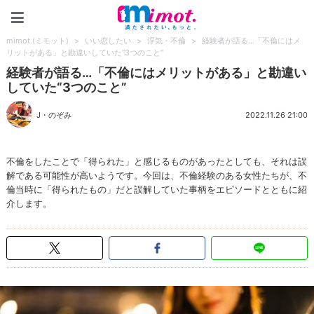
mimot.(ミモット)
mimot.(ミモット)
>
いい恋したい
>
浮気・不倫
>
経験者が語る…「不倫にはメ
リットがある」と勘違いしていた“3つのこと”
経験者が語る…「不倫にはメリットがある」と勘違い
していた“3つのこと”
J・のぞみ
2022.11.26 21:00
不倫をしたことで「得られた」と感じるものがあったとしても、それは誤
解である可能性が高いようです。今回は、不倫経験のある女性たちが、不
倫当時に「得られたもの」だと誤解していた事柄をエピソードとともに紹
介します。