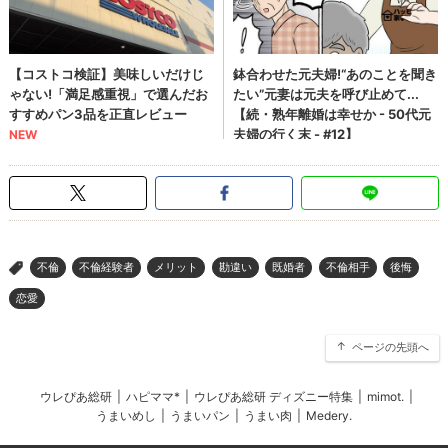
不倫
不倫経験者
メリット
勘違い
既婚者
不倫相手
後悔
>
恋愛
ページの先頭へ
ウレぴあ総研
|
ハピママ*
|
ウレぴあ総研 ディズニー特集
|
mimot.
|
うまいめし
|
うまいパン
|
うまい肉
|
Medery.