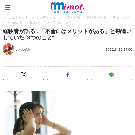
mimot.(ミモット)
mimot.(ミモット)
>
いい恋したい
>
浮気・不倫
>
経験者が語る…「不倫にはメ
リットがある」と勘違いしていた“3つのこと”
経験者が語る…「不倫にはメリットがある」と勘違い
していた“3つのこと”
J・のぞみ
2022.11.26 21:00