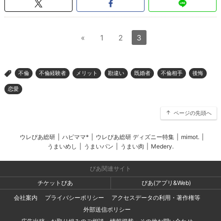
«
1
2
3
不倫
不倫経験者
メリット
勘違い
既婚者
不倫相手
後悔
>
恋愛
ページの先頭へ
ウレぴあ総研
|
ハピママ*
|
ウレぴあ総研 ディズニー特集
|
mimot.
|
うまいめし
|
うまいパン
|
うまい肉
|
Medery.
ぴあ関連サイト
チケットぴあ
ぴあ(アプリ&Web)
会社案内
プライバシーポリシー
アクセスデータの利用・著作権等
外部送信ポリシー