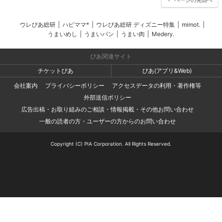
ページの先頭へ
ウレぴあ総研
|
ハピママ*
|
ウレぴあ総研 ディズニー特集
|
mimot.
|
うまいめし
|
うまいパン
|
うまい肉
|
Medery.
ぴあ関連サイト
チケットぴあ
ぴあ(アプリ&Web)
会社案内
プライバシーポリシー
アクセスデータの利用・著作権等
外部送信ポリシー
広告出稿・お取り組みのご相談・情報掲載・その他お問い合わせ
一般の読者の方・ユーザーの方からのお問い合わせ
Copyright (C) PIA Corporation. All Rights Reserved.