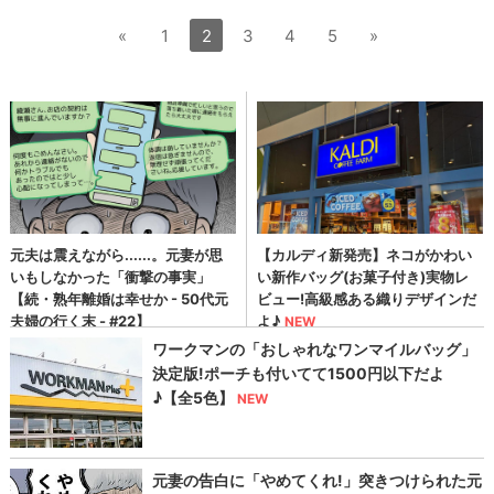
«
1
2
3
4
5
»