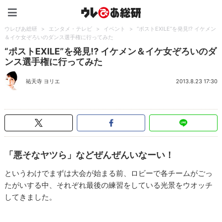
ウレぴあ総研（うれぴあ）
ウレぴあ総研
>
エンタメ・テレビ
>
イベント
>
“ポストEXILE”を発見!? イケメン
＆イケ女ぞろいのダンス選手権に行ってみた
“ポストEXILE”を発見!? イケメン＆イケ女ぞろいのダ
ンス選手権に行ってみた
祐天寺 ヨリエ
2013.8.23 17:30
「悪そなヤツら」などぜんぜんいなーい！
というわけでまずは大会が始まる前、ロビーで各チームがごっ
たがいする中、それぞれ最後の練習をしている光景をウオッチ
してきました。