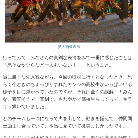
拡大画像表示
行ってみて、みなさんの真剣な表情をみて一番に感じたことは
「悪そなヤツらなど一人もいない！！」ということ。
誠に勝手な先入観ながら、今回の取材に行くとなったとき、恐
らく今どきのちょっぴりすれたカンジの高校生がいっぱいいる
様子を目に浮かべていたのですが、それは全くの誤解！！みん
な、素直そうで、真剣で、さわやかで高校生らしくって、キラ
キラ輝いていました。
どのチームも一つになって声を出して、動きを揃えて、仲間同
士励まし合っていて、本当に見ていて微笑ましかったです。
みんなダンスが大好きなんだな。そして、自分の高校や仲間を