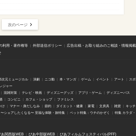
次のページ
の利用・著作権等
外部送信ポリシー
広告出稿・お取り組みのご相談・情報掲載
せ
.5次元ミュージカル
演劇
ニコ動
本・マンガ
ゲーム
イベント
アート
スポ
レジャー
混雑対策
テレビ・映画
ディズニーグッズ
アプリ・ゲーム
ディズニーパス
酒
コンビニ
カフェ・ショップ
ファミレス
かけ
マナー・身だしなみ
節約
ダイエット・健康
家電
文房具
雑貨
キッチ
〜シェアしたくなる〜 至福な体験・旅特集
ペット特集：ウチのかぞく
特集 カラダ
ぴあ関⻄版WEB
ぴあ中部版WEB
ぴあフィルムフェスティバル(PFF)