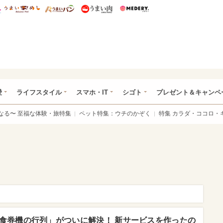
総研 ディズニー特集
mimot.
うまいめし
うまいパン
うまい肉
Medery.
ぴあ総研（うれぴあ）
愛
ライフスタイル
スマホ・IT
シゴト
プレゼント＆キャンペ
なる〜 至福な体験・旅特集
ペット特集：ウチのかぞく
特集 カラダ・ココロ・
食券機の行列」がついに解決！ 新サービスを作ったの