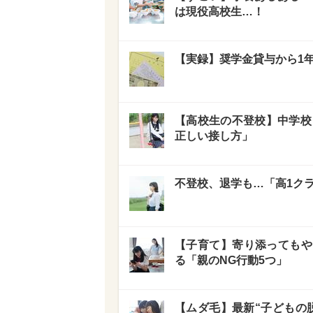
は現役高校生…！
【実録】奨学金貸与から1
【高校生の不登校】中学校
正しい接し方」
不登校、退学も…「高1ク
【子育て】寄り添ってもや
る「親のNG行動5つ」
【ムダ毛】最新“子どもの