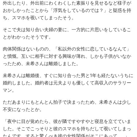
外出したり、外出前にわくわくした素振りを見せるなど様子が
おかしかったことから「浮気をしているのでは？」と疑惑を持
ち、スマホを覗いてしまったそう。
そこで夫は知り合い夫婦の妻に、一方的に片思いをしているこ
とがわかったそうです。
肉体関係はないものの、「私以外の女性に恋しているなんて」
と憤慨。互いに相手に対する興味が薄れ、しかも子供がいなか
ったため、未希さんは離婚しました。
未希さんは離婚後、すぐに知り合った男と1年も経たないうちに
婚約しました。婚約者は元夫よりも優しくて高収入のサラリー
マン。
ただあまりにもとんとん拍子で決まったため、未希さんは少し
不安になったとか。
「夜中に目が覚めたら、彼が隣ですやすやと寝息を立てていま
した。そこでこっそりと彼のスマホを持ちだして覗いてしまっ
たんです。すると驚くべき彼の女性関係がそこにあって……」