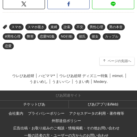
スマホ
スマホ覗き
束縛
詮索
不安
男性心理
男の本音
>
#男性心理
弊害
恋愛NG集
NG行動
彼氏
彼女
カップル
恋愛
ページの先頭へ
ウレぴあ総研
|
ハピママ*
|
ウレぴあ総研 ディズニー特集
|
mimot.
|
うまいめし
|
うまいパン
|
うまい肉
|
Medery.
ぴあ関連サイト
チケットぴあ
ぴあ(アプリ&Web)
会社案内
プライバシーポリシー
アクセスデータの利用・著作権等
外部送信ポリシー
広告出稿・お取り組みのご相談・情報掲載・その他お問い合わせ
一般の読者の方・ユーザーの方からのお問い合わせ