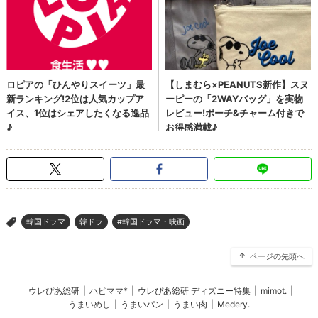
韓国ドラマ
韓ドラ
#韓国ドラマ・映画
>
ページの先頭へ
ウレぴあ総研
|
ハピママ*
|
ウレぴあ総研 ディズニー特集
|
mimot.
|
うまいめし
|
うまいパン
|
うまい肉
|
Medery.