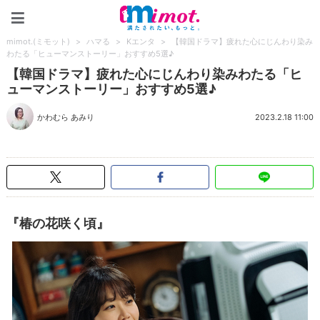
mimot.(ミモット)
mimot.(ミモット)
>
ハマる
>
Kエンタ
>
【韓国ドラマ】疲れた心にじんわり染み
わたる「ヒューマンストーリー」おすすめ5選♪
【韓国ドラマ】疲れた心にじんわり染みわたる「ヒ
ューマンストーリー」おすすめ5選♪
かわむら あみり
2023.2.18 11:00
『椿の花咲く頃』