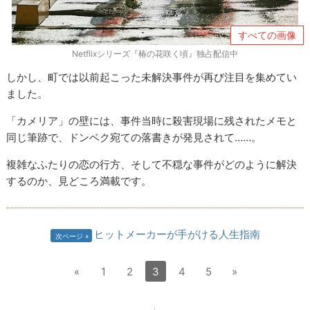
すべての画像
Netflixシリーズ『椿の花咲く頃』独占配信中
しかし、町では以前起こった未解決事件が再び注目を集めてい
ました。
「カメリア」の壁には、事件当時に殺害現場に残されたメモと
同じ筆跡で、ドンベク宛ての落書きが発見されて……。
複雑なふたりの恋の行方、そして不穏な事件がどのように解決
するのか、見どころ満載です。
ヒットメーカーが手がける人生指南
次ページ
«
1
2
3
4
5
»