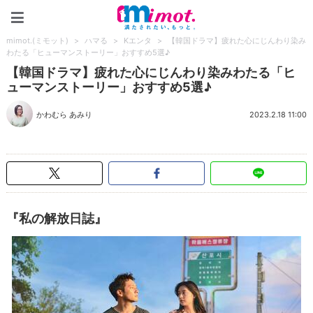
mimot.(ミモット)
mimot.(ミモット)
>
ハマる
>
Kエンタ
>
【韓国ドラマ】疲れた心にじんわり染み
わたる「ヒューマンストーリー」おすすめ5選♪
【韓国ドラマ】疲れた心にじんわり染みわたる「ヒ
ューマンストーリー」おすすめ5選♪
かわむら あみり
2023.2.18 11:00
『私の解放日誌』