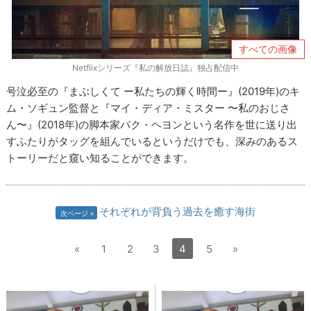
すべての画像
Netflixシリーズ『私の解放日誌』独占配信中
号泣必至の『まぶしくて ー私たちの輝く時間ー』(2019年)のキ
ム・ソギュン監督と『マイ・ディア・ミスター 〜私のおじさ
ん〜』(2018年)の脚本家パク・ヘヨンという名作を世に送り出
すふたりがタッグを組んでいるというだけでも、深みのあるス
トーリーだと窺い知ることができます。
それぞれが背負う過去を癒す海街
次ページ
«
1
2
3
4
5
»