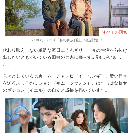
すべての画像
Netflixシリーズ『私の解放日誌』独占配信中
代わり映えしない単調な毎日にうんざりし、今の生活から抜け
出したいともがいている田舎の実家に暮らす3
兄妹
がいまし
た。
悶々としている長男ヨム・チャンヒ（イ・ミンギ）、暗い日々
を送る末っ子のミジョン（キム・ジウォン）、はすっぱな長女
のギジョン（イエル）の自立と成長を描いています。