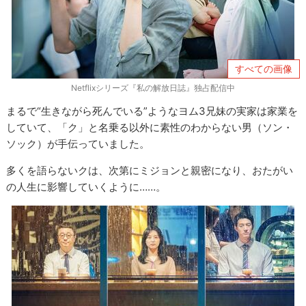
すべての画像
Netflixシリーズ『私の解放日誌』独占配信中
まるで“生きながら死んでいる”ようなヨム3
兄妹
の実家は家業を
していて、「ク」と名乗る以外に素性のわからない男（ソン・
ソック）が手伝っていました。
多くを語らないクは、次第にミジョンと親密になり、おたがい
の人生に影響していくように……。