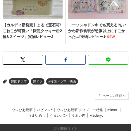
韓国ドラマ
韓ドラ
#韓国ドラマ・映画
>
ページの先頭へ
ウレぴあ総研
|
ハピママ*
|
ウレぴあ総研 ディズニー特集
|
mimot.
|
うまいめし
|
うまいパン
|
うまい肉
|
Medery.
ぴあ関連サイト