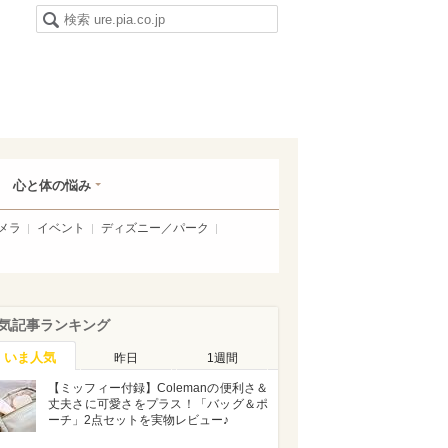
心と体の悩み
メラ
イベント
ディズニー／パーク
気記事ランキング
いま人気
昨日
1週間
【ミッフィー付録】Colemanの便利さ＆
丈夫さに可愛さをプラス！「バッグ＆ポ
ーチ」2点セットを実物レビュー♪