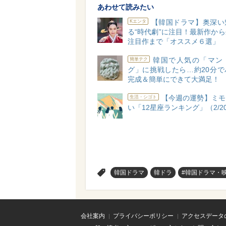
あわせて読みたい
【韓国ドラマ】奥深い
Kエンタ
る“時代劇”に注目！最新作か
注目作まで「オススメ６選」
韓国で人気の「マン
簡単テク
グ」に挑戦したら…約20分で
完成＆簡単にできて大満足！
【今週の運勢】ミモ
生活・シゴト
い「12星座ランキング」（2/20-
>
韓国ドラマ
韓ドラ
#韓国ドラマ・
会社案内
プライバシーポリシー
アクセスデータ