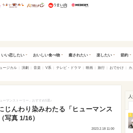
総研 ディズニー特集
mimot.
うまいめし
うまいパン
うまい肉
Medery.
ot.(ミモット)
いい恋したい
おいしい食べ物
癒されたい
楽したい
節約
ミュージカル
演劇
音楽
V系
テレビ・ドラマ
映画
旅行
おでかけ
カ
人
ューマンストーリー」おすすめ5選♪
にじんわり染みわたる「ヒューマンス
1
写真 1/16）
2023.2.18 11:00