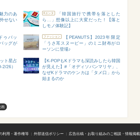
魅力のあ
「韓国旅行で携帯を落とした
Kエンタ
ら外せない
ら…」想像以上に大変だった！【落と
しモノ体験記】
ドゥバッ
【PEANUTS】2023年限定
ファッション
バッグが
「うさ耳スヌーピー」のミニ財布がロ
ーソンに登場♪
ット星占
【K-POPもKドラマも深読みしたら韓国
2/26）
が見えた】#「オディソパンマリヤ」、
なぜKドラマのケンカは「タメ口」から
始まるのか
映画
の利用・著作権等
外部送信ポリシー
広告出稿・お取り組みのご相談・情報掲載