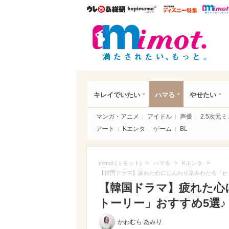
ウレぴあ総研
ハピママ*
ウレぴあ
mim
キレイでいたい
ハマる
やせたい
マンガ・アニメ
アイドル
声優
2.5次元
アート
Kエンタ
ゲーム
BL
>
>
>
mimot.(ミモット)
ハマる
Kエンタ
【韓国ドラマ】疲れた心にじんわり染みわたる「ヒ
【韓国ドラマ】疲れた心
トーリー」おすすめ5選♪（
かわむら あみり