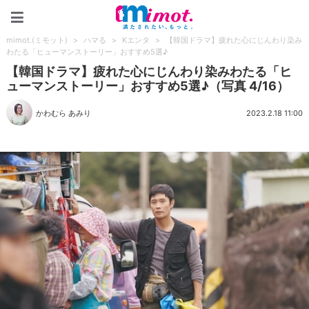
mimot.(ミモット)
mimot.(ミモット)
>
ハマる
>
Kエンタ
>
【韓国ドラマ】疲れた心にじんわり染み
わたる「ヒューマンストーリー」おすすめ5選♪
【韓国ドラマ】疲れた心にじんわり染みわたる「ヒ
ューマンストーリー」おすすめ5選♪（写真 4/16）
かわむら あみり
2023.2.18 11:00