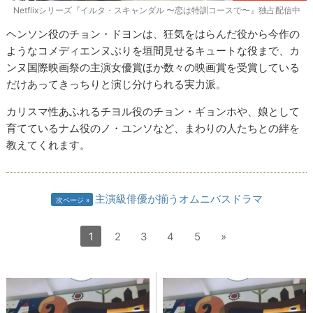
Netflixシリーズ『イルタ・スキャンダル 〜恋は特訓コースで〜』独占配信中
ヘンソン役のチョン・ドヨンは、狂気をはらんだ役から今作の
ようなコメディエンヌぶりを垣間見せるキュートな役まで、カ
ンヌ国際映画祭の主演女優賞ほか数々の映画賞を受賞している
だけあってきっちりと演じ分けられる実力派。
カリスマ性あふれるチヨル役のチョン・ギョンホや、娘として
育てているナム役のノ・ユンソなど、まわりの人たちとの絆を
教えてくれます。
主演級俳優が揃うオムニバスドラマ
次ページ
1
2
3
4
5
»