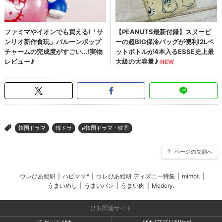
韓国ドラマ
韓ドラ
#韓国ドラマ・映画
>
ページの先頭へ
ウレぴあ総研
|
ハピママ*
|
ウレぴあ総研 ディズニー特集
|
mimot.
|
うまいめし
|
うまいパン
|
うまい肉
|
Medery.
ぴあ関連サイト