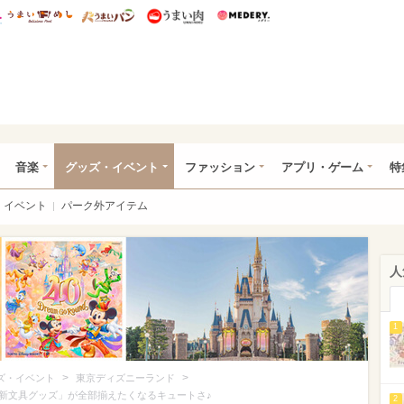
総研 ディズニー特集
mimot.
うまいめし
うまいパン
うまい肉
Medery.
ズニー特集 -ウレぴあ総研
音楽
グッズ・イベント
ファッション
アプリ・ゲーム
特
イベント
パーク外アイテム
人
1
>
>
ズ・イベント
東京ディズニーランド
新文具グッズ」が全部揃えたくなるキュートさ♪
2