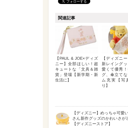
関連記事
【PAUL & JOE×ディズ
【ディズニー
ニー】全部ほしい！超
新レイングッ
キュートな「文具＆雑
愛くて優秀！
貨」登場【新学期・新
グ、傘立てな
生活に】
ム充実【写
り】
【ディズニー】めっちゃ可愛
さん新作グッズのかわいさが凄
【ディズニーストア】