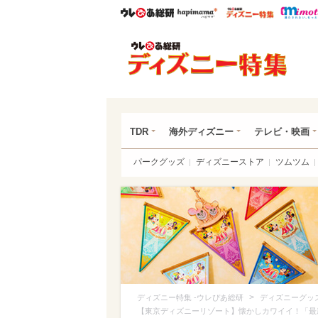
ウレぴあ総研
ハピママ*
ウレぴあ
ディ
TDR
海外ディズニー
テレビ・映画
パークグッズ
ディズニーストア
ツムツム
>
ディズニー特集 -ウレぴあ総研
ディズニーグッ
【東京ディズニーリゾート】懐かしカワイイ！「最