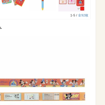
1-5 /
全92枚
テ