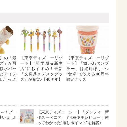
】の「最
【東京ディズニーリゾ
【東京ディズニーリゾ
ズ」が可
ート】”新学期＆新生
ート】「激かわタンブ
撥水バッ
活”におすすめ！最新
ラー」は絶対ほしい♪
どアイテ
「文房具＆デスクグッ
“食卓”で映える40周年
真たっぷ
ズ」が充実♪【40周年】
限定グッズ
い～！プー
【東京ディズニーシー】「ダッフィー新
いよ…!!
作スーべニア」全4種使用レビュー！使
ってわかった“推しポイント”を解説♪