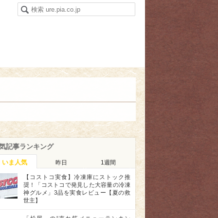
気記事ランキング
いま人気
昨日
1週間
【コストコ実食】冷凍庫にストック推
奨！「コストコで発見した大容量の冷凍
神グルメ」3品を実食レビュー【夏の救
世主】