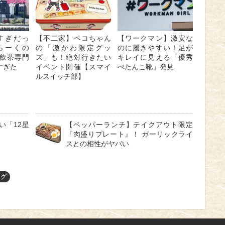
すぎだっ
【不二家】ペコちゃん
【ワークマン】激安な
らーくの
の「激かわ限定グッ
のに履きやすい！足が
飲茶専門
ズ」も！絶対行きたい
キレイに見える「優秀
すぎた
イベント開催【スマイ
ぺたんこ靴」発見
ルスイッチ部】
い「12星
【ペッパーランチ】テイクアウト限定
『肉盛りプレート』！ ガーリックライ
スとの相性がヤバい
ング