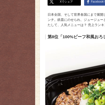
Xでシェア
Faceboo
日本全国、そして世界各国にまで展開
ンチ。鉄皿にのせられ、ジュージュー
たして、人気メニューは？ 売上ラン
第8位「100%ビーフ和風お