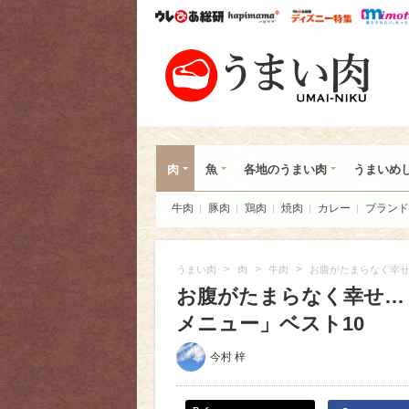
ウレぴあ総研
ハピママ*
ウレぴあ
うま
肉
魚
各地のうまい肉
うまいめ
牛肉
豚肉
鶏肉
焼肉
カレー
ブランド
>
>
>
うまい肉
肉
牛肉
お腹がたまらなく幸せ
お腹がたまらなく幸せ…
メニュー」ベスト10
今村 梓