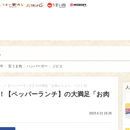
総研 ディズニー特集
mimot.
うまいめし
うまいパン
うまい肉
Medery.
い肉
し
牛
安うま肉
ハンバーガー
ジビエ
…！【ペッパーランチ】の大満足「お肉メニュー」ベスト10
人
！【ペッパーランチ】の大満足「お肉
1
2023.6.21 16:26
2