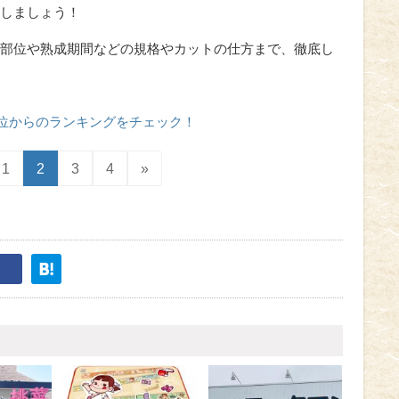
しましょう！
部位や熟成期間などの規格やカットの仕方まで、徹底し
5位からのランキングをチェック！
1
2
3
4
»