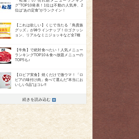
「松屋」の“売れ筋メニューランキン
グ”TOP10発表！1位は不動の人気丼、2
位は“あの定食”がランクイン！
【これは欲しい】くじで当たる「鳥貴族
グッズ」が神ラインナップ！ロゴクッシ
ョン、リアルなミニジョッキなど全7種
【牛角】で絶対食べたい！人気メニュー
ランキングTOP10＆食べ放題メニューの
TOP5も♪
【ロピア実食】焼くだけで激ウマ！「ロ
ピアの味付け肉」食べて選んだ“本当にお
いしい5品”はコレ!!
続きを読み込む