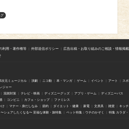
ング
の利用・著作権等
外部送信ポリシー
広告出稿・お取り組みのご相談・情報掲載
せ
.5次元ミュージカル
演劇
ニコ動
本・マンガ
ゲーム
イベント
アート
スポ
レジャー
混雑対策
テレビ・映画
ディズニーグッズ
アプリ・ゲーム
ディズニーパス
酒
コンビニ
カフェ・ショップ
ファミレス
かけ
マナー・身だしなみ
節約
ダイエット・健康
家電
文房具
雑貨
キッチ
〜シェアしたくなる〜 至福な体験・旅特集
ペット特集：ウチのかぞく
特集 カラダ