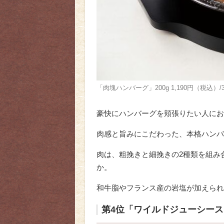
「肉塊ハンバーグ」200g 1,190円（税込）/3
豪快にハンバーグを頬張りたい人にお
肉感と旨みにこだわった、本格ハンバ
肉は、粗挽きと細挽きの2種類を組み
か。
和牛脂やフランス産の岩塩が加えられ
第4位「ワイルドジューシー