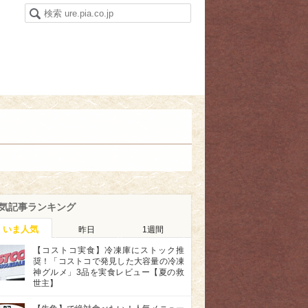
気記事ランキング
いま人気
昨日
1週間
【コストコ実食】冷凍庫にストック推
奨！「コストコで発見した大容量の冷凍
神グルメ」3品を実食レビュー【夏の救
世主】