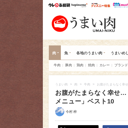
ウレぴあ総研
ハピママ*
ウレぴあ
うま
肉
魚
各地のうまい肉
うまいめ
牛肉
豚肉
鶏肉
焼肉
カレー
ブランド
>
>
>
うまい肉
肉
牛肉
お腹がたまらなく幸せ
お腹がたまらなく幸せ…
メニュー」ベスト10
今村 梓