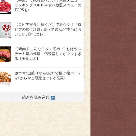
【牛角】で絶対食べたい！人気メニュー
ランキングTOP10＆食べ放題メニューの
TOP5も♪
【ロピア実食】焼くだけで激ウマ！「ロ
ピアの味付け肉」食べて選んだ“本当にお
いしい5品”はコレ!!
【焼肉】こんな牛タン初めて! もはやス
テーキ級の極厚「伝説盛り」がウマすぎ
る【実食レポ】
激ウマ“山盛りから揚げ”で揚げ物パーテ
ィ! からやま限定セットが充実♪
続きを読み込む