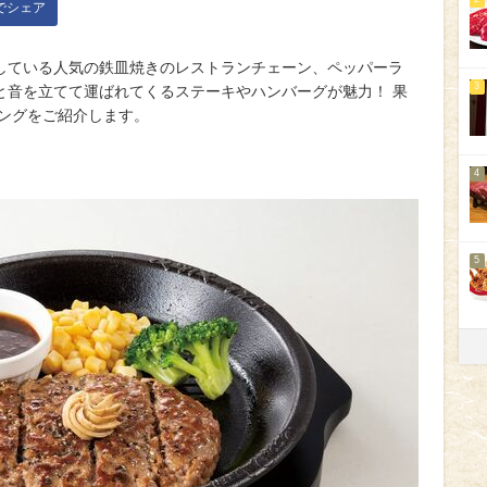
kでシェア
している人気の鉄皿焼きのレストランチェーン、ペッパーラ
3
と音を立てて運ばれてくるステーキやハンバーグが魅力！ 果
キングをご紹介します。
4
5