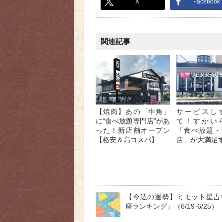
X
Facebook
関連記事
【焼肉】あの「牛角」
サービスし
に“食べ放題専門店”があ
て！すかい
った！新店舗オープン
「食べ放題・
【格安＆高コスパ】
店」が大満足
【今週の運勢】ミモット星占
座ランキング」（6/19-6/25）