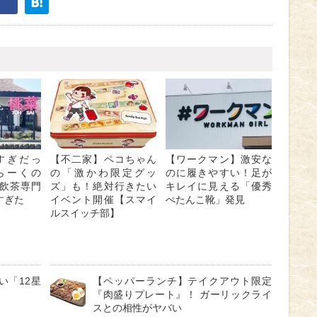
すぎだっ
【不二家】ペコちゃん
【ワークマン】激安な
らーくの
の「激かわ限定グッ
のに履きやすい！足が
飲茶専門
ズ」も！絶対行きたい
キレイに見える「優秀
すぎた
イベント開催【スマイ
ぺたんこ靴」発見
ルスイッチ部】
い「12星
【ペッパーランチ】テイクアウト限定
『肉盛りプレート』！ ガーリックライ
スとの相性がヤバい