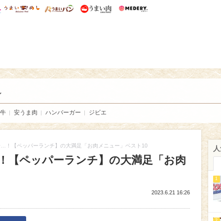
総研 ディズニー特集
mimot.
うまいめし
うまいパン
うまい肉
Medery.
い肉
し
牛
安うま肉
ハンバーガー
ジビエ
…！【ペッパーランチ】の大満足「お肉メニュー」ベスト10
人
！【ペッパーランチ】の大満足「お肉
1
2023.6.21 16:26
2