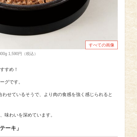
すべての画像
00g 1,590円（税込）
すすめ！
ーグです。
合わせているそうで、より肉の食感を強く感じられると
、味わいを深めています。
ステーキ」