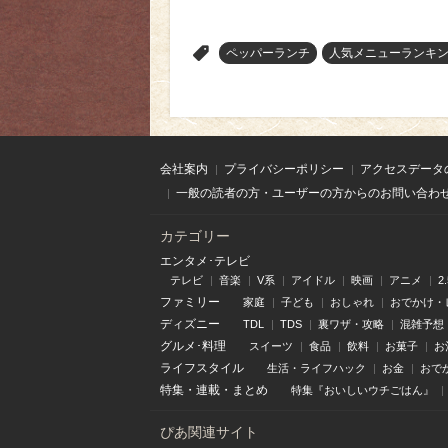
>
ペッパーランチ
人気メニューランキ
会社案内
プライバシーポリシー
アクセスデータ
一般の読者の方・ユーザーの方からのお問い合わ
カテゴリー
エンタメ･テレビ
テレビ
音楽
V系
アイドル
映画
アニメ
2
ファミリー
家庭
子ども
おしゃれ
おでかけ・
ディズニー
TDL
TDS
裏ワザ・攻略
混雑予想
グルメ･料理
スイーツ
食品
飲料
お菓子
お
ライフスタイル
生活・ライフハック
お金
おで
特集
・
連載
・
まとめ
特集『おいしいウチごはん』
ぴあ関連サイト