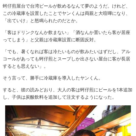
蚵仔煎屋台で台湾ビールが飲めるなんて夢のようだ。けれど、
この冷蔵庫を設置したことでヤンくんは両親と大喧嘩になり、
「出ていけ」と怒鳴られたのだとか。
「客はドリンクなんか飲まない」「酒なんか置いたら客が居座
ってしまう」と父親は冷蔵庫設置に断固反対。
「でも、暑くなれば客は冷たいものが飲みたいはずだし、アル
コールがあっても蚵仔煎とスープしか出さない屋台に客が長居
するとも思えない」。
そう言って、勝手に冷蔵庫を導入したヤンくん。
すると、彼の読みどおり、大人の客は蚵仔煎にビールを1本追加
し、子供は炭酸飲料を追加して注文するようになった。