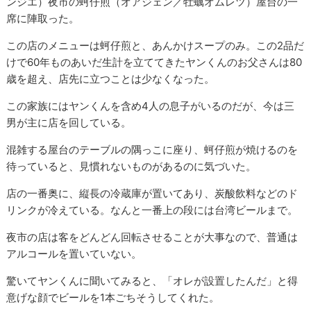
ンジエ）夜市の蚵仔煎（オアジェン／牡蠣オムレツ）屋台の一
席に陣取った。
この店のメニューは蚵仔煎と、あんかけスープのみ。この2品だ
けで60年ものあいだ生計を立ててきたヤンくんのお父さんは80
歳を超え、店先に立つことは少なくなった。
この家族にはヤンくんを含め4人の息子がいるのだが、今は三
男が主に店を回している。
混雑する屋台のテーブルの隅っこに座り、蚵仔煎が焼けるのを
待っていると、見慣れないものがあるのに気づいた。
店の一番奥に、縦長の冷蔵庫が置いてあり、炭酸飲料などのド
リンクが冷えている。なんと一番上の段には台湾ビールまで。
夜市の店は客をどんどん回転させることが大事なので、普通は
アルコールを置いていない。
驚いてヤンくんに聞いてみると、「オレが設置したんだ」と得
意げな顔でビールを1本ごちそうしてくれた。