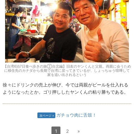
【台湾6泊7日食べ歩きの旅②台北編】旧友のヤンくんと父親。両親に会うため
に移住先のカナダから長期で台湾に戻ってきているが、しょっちゅう喧嘩して
家を追い出されるという
徐々にドリンクの売上が伸び、今では両親がビールを仕入れる
ようになったとか。ゴリ押ししたヤンくんの粘り勝ちである。
ガチョウ肉に舌鼓！
次ページ
1
2
»