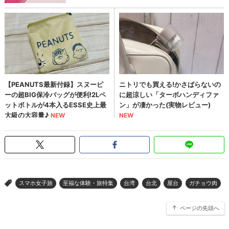
スマホ女子旅
至福な体験・旅特集
台湾
台北
屋台
ガチョウ肉
>
ページの先頭へ