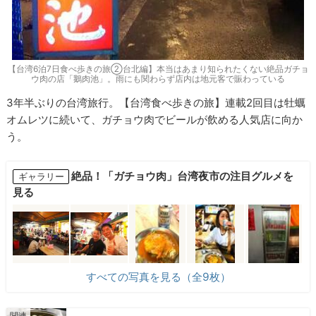
【台湾6泊7日食べ歩きの旅②台北編】本当はあまり知られたくない絶品ガチョ
ウ肉の店「鵝肉池」。雨にも関わらず店内は地元客で賑わっている
3年半ぶりの台湾旅行。【台湾食べ歩きの旅】連載2回目は牡蠣
オムレツに続いて、ガチョウ肉でビールが飲める人気店に向か
う。
絶品！「ガチョウ肉」台湾夜市の注目グルメを
ギャラリー
見る
すべての写真を見る（全9枚）