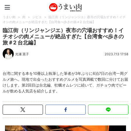
うまい肉
うまい肉
>
肉
>
ジビエ
>
臨江街（リンジャンジエ）夜市の穴場おすすめ！イチ
オシの肉メニューが絶品すぎた【台湾食べ歩きの旅＃2 台北編】
臨江街（リンジャンジエ）夜市の穴場おすすめ！イ
チオシの肉メニューが絶品すぎた【台湾食べ歩きの
旅＃2 台北編】
光瀬 憲子
2023.7.13 17:58
台湾に関する本を10冊以上執筆した筆者が3年ぶりに6泊7日の台湾一周グ
ルメ旅へ。現地で出会ったおすすめグルメを写真満載で数回に分けてお届
けします。第2回目は台北編、牡蠣オムレツに続いて、ガチョウ肉でビー
ルが飲める人気店を紹介します。