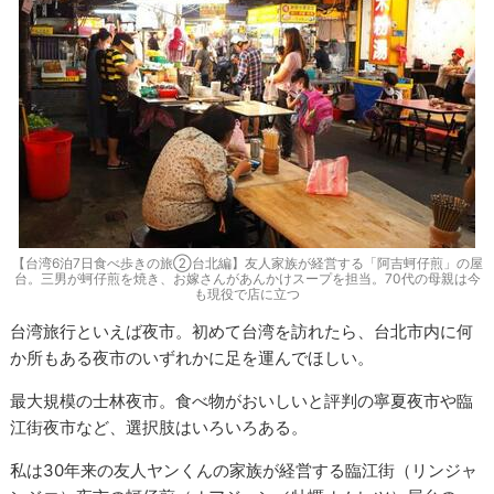
【台湾6泊7日食べ歩きの旅②台北編】友人家族が経営する「阿吉蚵仔煎」の屋
台。三男が蚵仔煎を焼き、お嫁さんがあんかけスープを担当。70代の母親は今
も現役で店に立つ
台湾旅行といえば夜市。初めて台湾を訪れたら、台北市内に何
か所もある夜市のいずれかに足を運んでほしい。
最大規模の士林夜市。食べ物がおいしいと評判の寧夏夜市や臨
江街夜市など、選択肢はいろいろある。
私は30年来の友人ヤンくんの家族が経営する臨江街（リンジャ