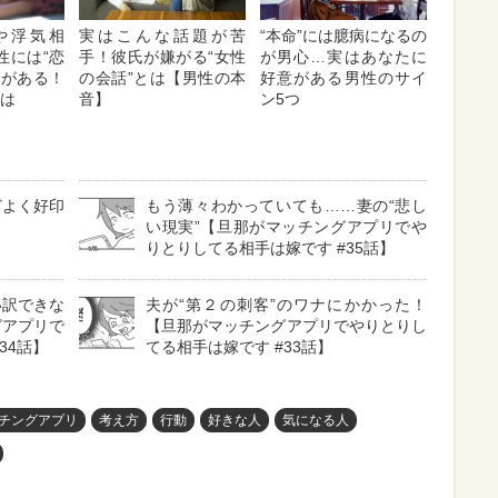
や浮気相
実はこんな話題が苦
“本命”には臆病になるの
性には“恋
手！彼氏が嫌がる“女性
が男心…実はあなたに
”がある！
の会話”とは【男性の本
好意がある男性のサイ
とは
音】
ン5つ
どよく好印
もう薄々わかっていても……妻の“悲し
」
い現実”【旦那がマッチングアプリでや
りとりしてる相手は嫁です #35話】
い訳できな
夫が“第２の刺客”のワナにかかった！
グアプリで
【旦那がマッチングアプリでやりとりし
34話】
てる相手は嫁です #33話】
チングアプリ
考え方
行動
好きな人
気になる人