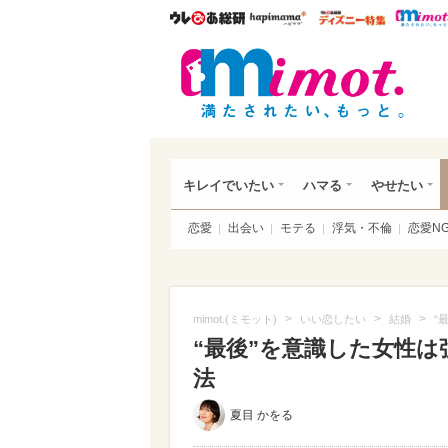
ウレぴあ総研
ハピママ*
ウレぴあ
mim
キレイでいたい
ハマる
やせたい
恋愛
出会い
モテる
浮気・不倫
恋愛N
>
>
>
mimot.(ミモット)
いい恋したい
結婚
“
“最後”を意識した女性
法
夏目 かをる