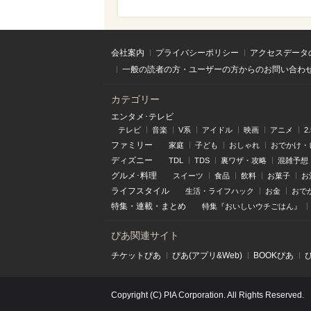
会社案内
プライバシーポリシー
アクセスデータ
一般の読者の方・ユーザーの方からのお問い合わ
カテゴリー
エンタメ･テレビ
テレビ
音楽
V系
アイドル
映画
アニメ
2
ファミリー
家庭
子ども
おしゃれ
おでかけ・
ディズニー
TDL
TDS
裏ワザ・攻略
混雑予想
グルメ･料理
スイーツ
食品
飲料
お菓子
お
ライフスタイル
生活・ライフハック
お金
おで
特集
・
連載
・
まとめ
特集『おいしいウチごはん』
ぴあ関連サイト
チケットぴあ
ぴあ(アプリ&Web)
BOOKぴあ
Copyright (C) PIA Corporation. All Rights Reserved.