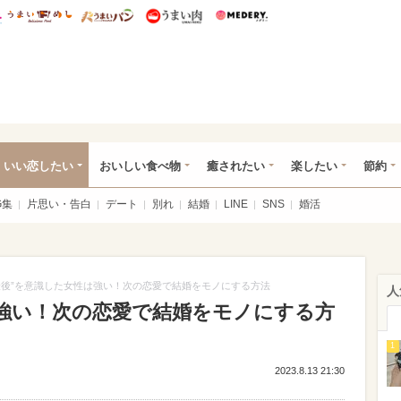
総研 ディズニー特集
mimot.
うまいめし
うまいパン
うまい肉
Medery.
ot.(ミモット)
いい恋したい
おいしい食べ物
癒されたい
楽したい
節約
G集
片思い・告白
デート
別れ
結婚
LINE
SNS
婚活
最後”を意識した女性は強い！次の恋愛で結婚をモノにする方法
人
は強い！次の恋愛で結婚をモノにする方
1
2023.8.13 21:30