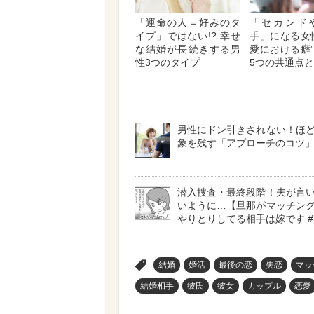
「運命の人＝好みのタ
「セカンド
イプ」ではない!? 幸せ
手」になる女
な結婚が長続きする男
愛における癖
性3つのタイプ
5つの共通点
男性にドン引きされない！ほ
象を残す「アプローチのコツ
潜入捜査・最終段階！夫が言
いように…【旦那がマッチン
やりとりしてる相手は嫁です #
>
結婚
婚活
最後の恋
失恋
マッ
結婚相手
彼氏
彼女
カップル
恋愛