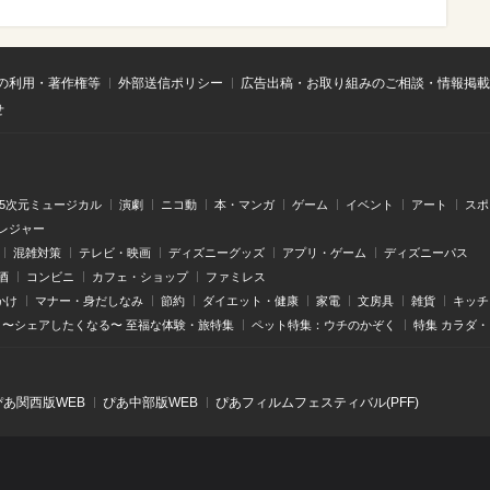
の利用・著作権等
外部送信ポリシー
広告出稿・お取り組みのご相談・情報掲載
せ
.5次元ミュージカル
演劇
ニコ動
本・マンガ
ゲーム
イベント
アート
スポ
レジャー
混雑対策
テレビ・映画
ディズニーグッズ
アプリ・ゲーム
ディズニーパス
酒
コンビニ
カフェ・ショップ
ファミレス
かけ
マナー・身だしなみ
節約
ダイエット・健康
家電
文房具
雑貨
キッチ
〜シェアしたくなる〜 至福な体験・旅特集
ペット特集：ウチのかぞく
特集 カラダ
ぴあ関⻄版WEB
ぴあ中部版WEB
ぴあフィルムフェスティバル(PFF)