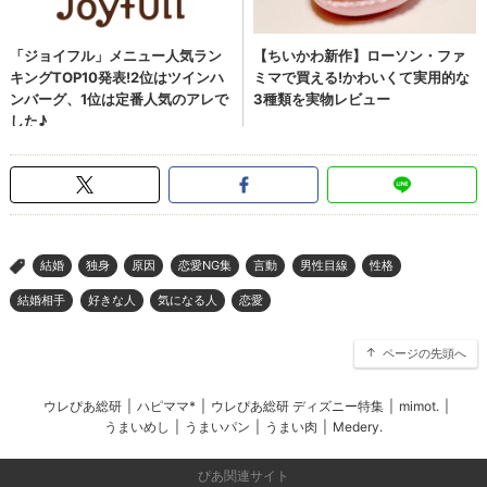
結婚
独身
原因
恋愛NG集
言動
男性目線
性格
>
結婚相手
好きな人
気になる人
恋愛
ページの先頭へ
ウレぴあ総研
|
ハピママ*
|
ウレぴあ総研 ディズニー特集
|
mimot.
|
うまいめし
|
うまいパン
|
うまい肉
|
Medery.
ぴあ関連サイト