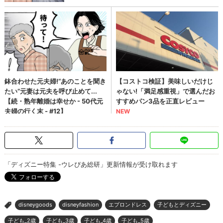
「ディズニー特集 -ウレぴあ総研」更新情報が受け取れます
disneygoods
disneyfashion
エプロンドレス
子どもとディズニー
>
子ども_2歳
子ども_3歳
子ども_4歳
子ども_5歳