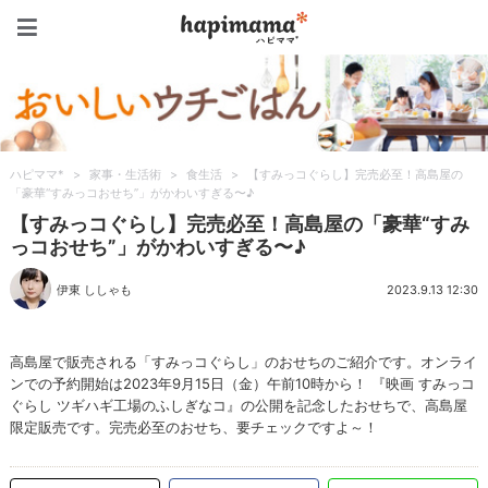
ハピママ*
ハピママ*
>
家事・生活術
>
食生活
>
【すみっコぐらし】完売必至！高島屋の
「豪華“すみっコおせち”」がかわいすぎる〜♪
【すみっコぐらし】完売必至！高島屋の「豪華“すみ
っコおせち”」がかわいすぎる〜♪
伊東 ししゃも
2023.9.13 12:30
高島屋で販売される「すみっコぐらし」のおせちのご紹介です。オンライ
ンでの予約開始は2023年9月15日（金）午前10時から！ 『映画 すみっコ
ぐらし ツギハギ工場のふしぎなコ』の公開を記念したおせちで、高島屋
限定販売です。完売必至のおせち、要チェックですよ～！