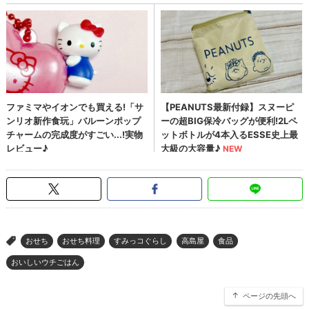
おせち
おせち料理
すみっコぐらし
高島屋
食品
>
おいしいウチごはん
ページの先頭へ