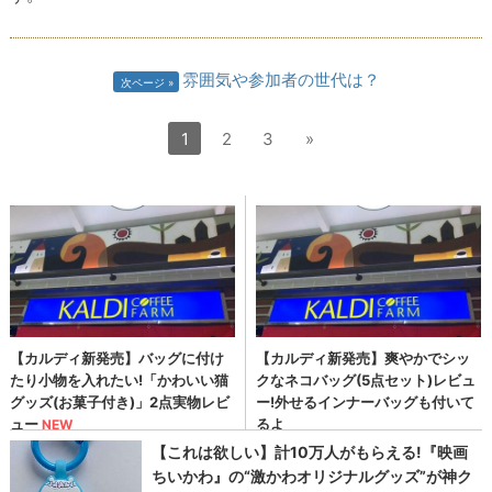
雰囲気や参加者の世代は？
次ページ
1
2
3
»