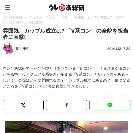
ウレぴあ総研（うれぴあ）
ウレぴあ総研
>
エンタメ・テレビ
>
V系
>
雰囲気、カップル成立は? 「V系コ
ン」の全貌を担当者に直撃!
雰囲気、カップル成立は? 「V系コン」の全貌を担当
者に直撃!
藤谷 千明
2014.1.13 17:30
ウレぴあ総研でもたびたびとりあげている「街コン」。さまざまな街コン
がある中、ヴィジュアル系好きが集まる「V系コン」というものがあるら
しい！ 会場はどんな雰囲気なの？ カップル成立はあるの？ 気になる
ところを「V系コン」担当者に直撃してきました。