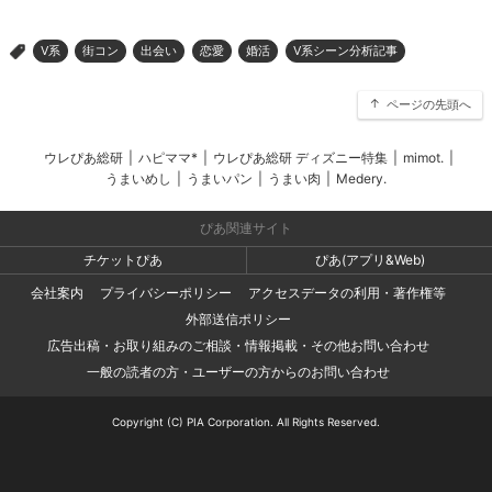
V系
街コン
出会い
恋愛
婚活
V系シーン分析記事
>
ページの先頭へ
ウレぴあ総研
|
ハピママ*
|
ウレぴあ総研 ディズニー特集
|
mimot.
|
うまいめし
|
うまいパン
|
うまい肉
|
Medery.
ぴあ関連サイト
チケットぴあ
ぴあ(アプリ&Web)
会社案内
プライバシーポリシー
アクセスデータの利用・著作権等
外部送信ポリシー
広告出稿・お取り組みのご相談・情報掲載・その他お問い合わせ
一般の読者の方・ユーザーの方からのお問い合わせ
Copyright (C) PIA Corporation. All Rights Reserved.