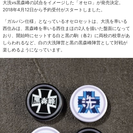
大洗vs黒森峰の試合をイメージした「オセロ」が発売決定。
2018年4月12日から予約受付がスタートしました。
「ガルパン仕様」となっているオセロセットは、大洗を率いる
西住みほ、黒森峰を率いる西住まほの2人を描いた盤面になって
おり、開始時にセットする白と黒の駒（各2）に両校の校章があ
しらわれるなど、白の大洗陣営と黒の黒森峰陣営として対戦が
楽しめるようになっています。