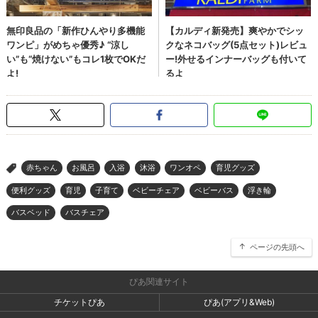
赤ちゃん
お風呂
入浴
沐浴
ワンオペ
育児グッズ
>
便利グッズ
育児
子育て
ベビーチェア
ベビーバス
浮き輪
バスベッド
バスチェア
ページの先頭へ
ぴあ関連サイト
チケットぴあ
ぴあ(アプリ&Web)