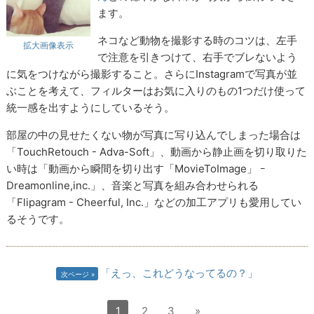
ます。
ネコなど動物を撮影する時のコツは、左手
拡大画像表示
で注意を引きつけて、右手でブレないよう
に気をつけながら撮影すること。さらにInstagramで写真が並
ぶことを考えて、フィルターはお気に入りのもの1つだけ使って
統一感を出すようにしているそう。
部屋の中の見せたくない物が写真に写り込んでしまった場合は
「TouchRetouch - Adva-Soft」、動画から静止画を切り取りた
い時は「動画から瞬間を切り出す「MovieToImage」 ｰ
Dreamonline,inc.」、音楽と写真を組み合わせられる
「Flipagram - Cheerful, Inc.」などの加工アプリも愛用してい
るそうです。
「えっ、これどうなってるの？」
次ページ
1
2
3
»