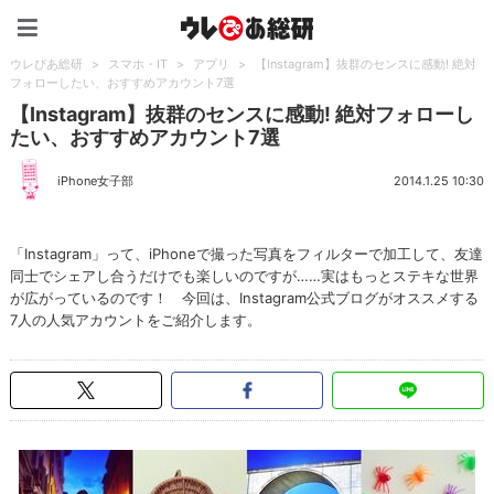
ウレぴあ総研（うれぴあ）
ウレぴあ総研
>
スマホ・IT
>
アプリ
>
【Instagram】抜群のセンスに感動! 絶対
フォローしたい、おすすめアカウント7選
【Instagram】抜群のセンスに感動! 絶対フォローし
たい、おすすめアカウント7選
iPhone女子部
2014.1.25 10:30
「Instagram」って、iPhoneで撮った写真をフィルターで加工して、友達
同士でシェアし合うだけでも楽しいのですが……実はもっとステキな世界
が広がっているのです！ 今回は、Instagram公式ブログがオススメする
7人の人気アカウントをご紹介します。