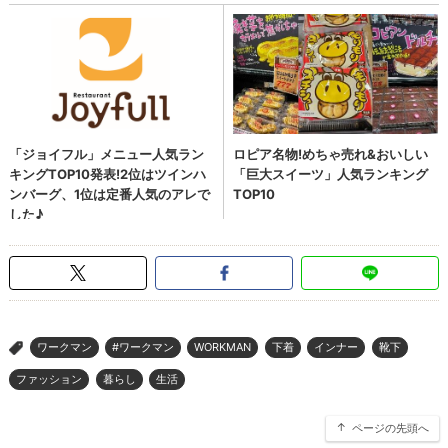
ワークマン
#ワークマン
WORKMAN
下着
インナー
靴下
>
ファッション
暮らし
生活
ページの先頭へ