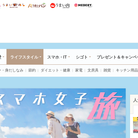
総研 ディズニー特集
mimot.
うまいめし
うまいパン
うまい肉
Medery.
ぴあ総研（うれぴあ）
愛
ライフスタイル
スマホ・IT
シゴト
プレゼント＆キャンペ
ー・身だしなみ
節約
ダイエット・健康
家電
文房具
雑貨
キッチン用品
人
1