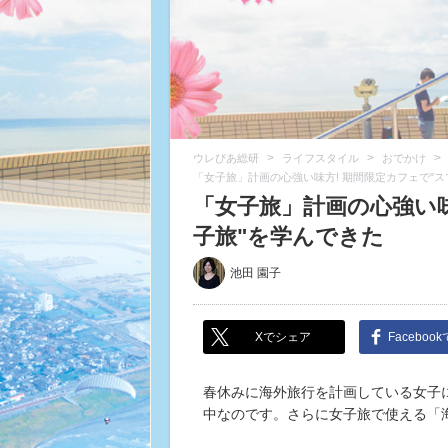
>
>
>
ウレぴあ総研
ライフスタイル
おでかけ
「女子旅」計画の心強い味方! 期間限定カフェで"
「女子旅」計画の心強い味
子旅"を学んできた
池田 園子
Xでシェア
Faceboo
春休みに海外旅行を計画している女子に
中なのです。さらに女子旅で使える「海