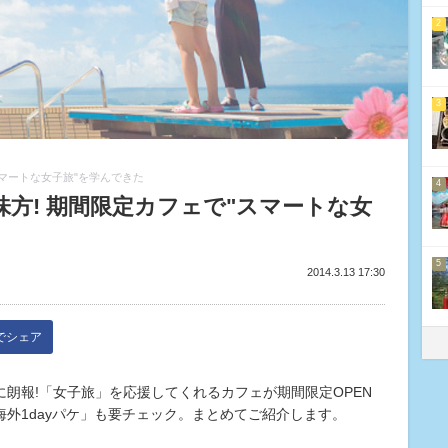
2
3
スマートな女子旅"を学んできた
4
方! 期間限定カフェで"スマートな女
5
2014.3.13 17:30
kでシェア
朗報!「女子旅」を応援してくれるカフェが期間限定OPEN
外1dayパケ」も要チェック。まとめてご紹介します。