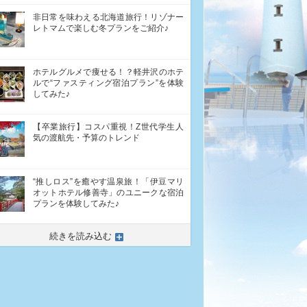
非日常を味わえる北海道旅行！リゾナー
レトマムで楽しむ冬プランをご紹介♪
ホテルグルメで痩せる！？軽井沢のホテ
ルで“ファスティング宿泊プラン”を体験
してみた♪
【卒業旅行】コスパ重視！Z世代学生人
気の渡航先・予算のトレンド
“推しロス”を癒やす温泉旅！「伊豆マリ
オットホテル修善寺」のユニークな宿泊
プランを体験してみた♪
続きを読み込む