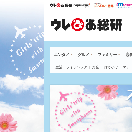
ウレぴあ総研
ハピママ*
ウレぴあ
ウレ
エンタメ
グルメ
ファミリー
恋
生活・ライフハック
お金
おでかけ
マナ