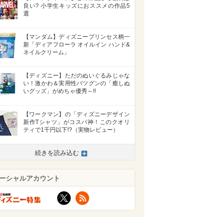
良い? 小学生キッズにおススメの作品5
選
【マンダム】ディズニープリンセス柄一
新「ディアフローラ オイルイン ハンド&
ネイルクリーム」
【ディズニー】ただのぬいぐるみじゃな
い！激かわ＆実用性バツグンの「癒しぬ
いグッズ」がめちゃ優秀～!!
【ワークマン】の「ディズニーデザイン
新作Tシャツ」がコスパ神！このクオリ
ティで1千円以下!?（実物レビュー）
続きを読み込む
ーシャルアカウント
X
RSS