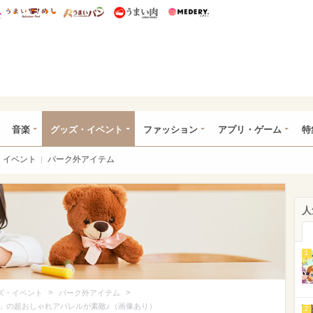
総研 ディズニー特集
mimot.
うまいめし
うまいパン
うまい肉
Medery.
ズニー特集 -ウレぴあ総研
音楽
グッズ・イベント
ファッション
アプリ・ゲーム
特
イベント
パーク外アイテム
人
1
>
>
ズ・イベント
パーク外アイテム
」の超おしゃれアパレルが素敵♪（画像あり）
2