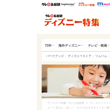
ウレぴあ総研
ハピママ*
ウレぴあ
ディ
TDR
海外ディズニー
テレビ・映画
パークグッズ
ディズニーストア
ツムツム
>
ディズニー特集 -ウレぴあ総研
ディズニーグッ
よーく見ると…あっ！「さりげなすぎるミッキー柄