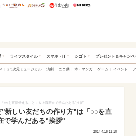
総研 ディズニー特集
mimot.
うまいめし
うまいパン
うまい肉
Medery.
ぴあ総研（うれぴあ）
愛
ライフスタイル
スマホ・IT
シゴト
プレゼント＆キャンペ
メ
2.5次元ミュージカル
演劇
ニコ動
本・マンガ
ゲーム
イベント
"は「○○を直接伝えること」＆上海滞在で学んだある"挨拶"
だ"新しい友だちの作り方"は「○○を直
在で学んだある"挨拶"
2014.4.18 12:10