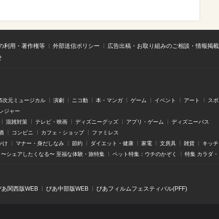
の利用・著作権等
外部送信ポリシー
広告出稿・お取り組みのご相談・情報掲載
せ
.5次元ミュージカル
演劇
ニコ動
本・マンガ
ゲーム
イベント
アート
スポ
レジャー
混雑対策
テレビ・映画
ディズニーグッズ
アプリ・ゲーム
ディズニーパス
酒
コンビニ
カフェ・ショップ
ファミレス
かけ
マナー・身だしなみ
節約
ダイエット・健康
家電
文房具
雑貨
キッチ
〜シェアしたくなる〜 至福な体験・旅特集
ペット特集：ウチのかぞく
特集 カラダ
ぴあ関⻄版WEB
ぴあ中部版WEB
ぴあフィルムフェスティバル(PFF)