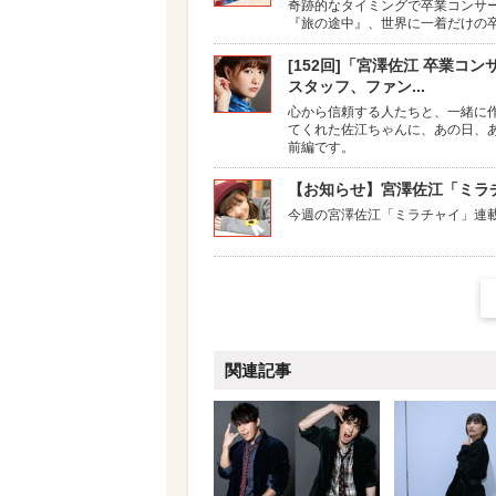
奇跡的なタイミングで卒業コンサー
『旅の途中』、世界に一着だけの卒
[152回]「宮澤佐江 卒業コ
スタッフ、ファン...
心から信頼する人たちと、一緒に作
てくれた佐江ちゃんに、あの日、
前編です。
【お知らせ】宮澤佐江「ミラチ
今週の宮澤佐江「ミラチャイ」連載は
関連記事