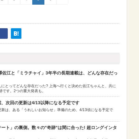
 宮澤佐江と「ミラチャイ」3年半の長期連載は、どんな存在だっ
にとってどんな存在だった? 上海へ行くと決めた佐江ちゃんと、共に
軌跡です。2つの重大発表も。
載、次回の更新は4/13以降になる予定です
新は、ある「うれしいお知らせ」準備のため、4/13頃になる予定で
ンサート」の裏側。数々の"奇跡"は間に合った! 超ロングインタ