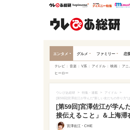
ウレぴあ総研
ハピママ*
ウレぴあ
ウレ
エンタメ
グルメ
ファミリー
恋
テレビ
音楽
V系
アイドル
映画
アニ
ヒーロー
>
>
>
ウレぴあ総研
特集・連載
アイドル
[第59回]宮澤佐江が学んだ"新しい友だちの作り方
[第59回]宮澤佐江が学ん
接伝えること」＆上海滞
・
宮澤佐江
CHIE