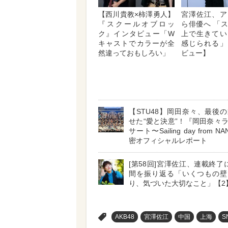
【西川貴教×柿澤勇人】
宮澤佐江、ア
『スクールオブロッ
ら俳優へ 「
ク』インタビュー「W
上で生きてい
キャストでカラーが全
感じられる」
然違っておもしろい」
ビュー】
【STU48】岡田奈々、最後
せた“愛と決意”！『岡田奈々
サート〜Sailing day from 
密オフィシャルレポート
[第58回]宮澤佐江、連載終了
間を振り返る「いくつもの壁
り、気づいた大切なこと」【2
>
AKB48
宮澤佐江
中国
上海
S