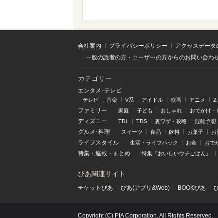
会社案内
プライバシーポリシー
アクセスデータ
一般の読者の方・ユーザーの方からのお問い合わ
カテゴリー
エンタメ･テレビ
テレビ
音楽
V系
アイドル
映画
アニメ
2
ファミリー
家庭
子ども
おしゃれ
おでかけ・
ディズニー
TDL
TDS
裏ワザ・攻略
混雑予想
グルメ･料理
スイーツ
食品
飲料
お菓子
お
ライフスタイル
生活・ライフハック
お金
おで
特集
・
連載
・
まとめ
特集『おいしいウチごはん』
ぴあ関連サイト
チケットぴあ
ぴあ(アプリ&Web)
BOOKぴあ
Copyright (C) PIA Corporation. All Rights Reserved.