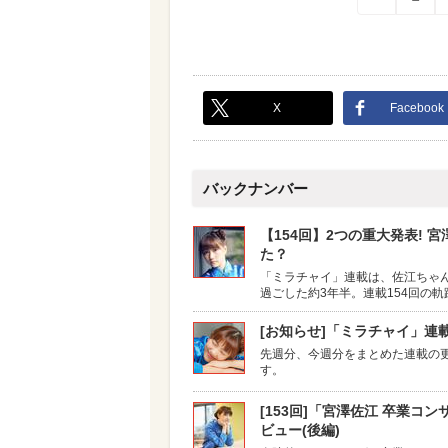
X
Facebook
バックナンバー
【154回】2つの重大発表!
た？
「ミラチャイ」連載は、佐江ちゃん
過ごした約3年半。連載154回の
[お知らせ]「ミラチャイ」連
先週分、今週分をまとめた連載の更
す。
[153回]「宮澤佐江 卒業コ
ビュー(後編)