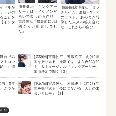
浦井健治「キングアー
イドルか
[最終回]宮澤佐江「ミラ
サー」は「イケメンぞ
ステージの
チャイ☆」連載ー9年間
ろいで楽しめる作品」
ることを
のラスト。あのとき想
宮澤佐江「撮影前に5日
【インタ
像した未来の答え合わ
間ぐらい断食しまし
せ、これからの自分
た」
の舞台でみ
[第59回]宮澤佐江、連載終了に向け9年
ラストコン
間を振り返る「撮影では、より自然な私
NANA～』濃
を」＆ミュージカル『キングアーサー』
出演決定で聞く【3】
に向け9年
[第57回]宮澤佐江、連載終了に向け9年
。ぶつか
間を振り返る「今につながる、人との出
】
会いと仕事」【1】
NH48