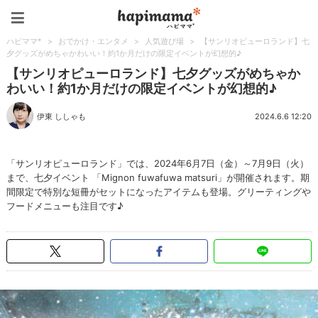
ハピママ*
ハピママ*
>
おでかけ・エンタメ
>
人気遊び場
>
【サンリオピューロランド】七
夕グッズがめちゃかわいい！約1か月だけの限定イベントが幻想的♪
【サンリオピューロランド】七夕グッズがめちゃか
わいい！約1か月だけの限定イベントが幻想的♪
伊東 ししゃも
2024.6.6 12:20
「サンリオピューロランド」では、2024年6月7日（金）～7月9日（火）
まで、七夕イベント 「Mignon fuwafuwa matsuri」が開催されます。期
間限定で特別な短冊がセットになったアイテムも登場。グリーティングや
フードメニューも注目です♪