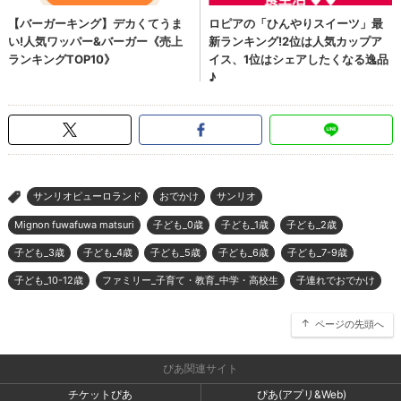
サンリオピューロランド
おでかけ
サンリオ
>
Mignon fuwafuwa matsuri
子ども_0歳
子ども_1歳
子ども_2歳
子ども_3歳
子ども_4歳
子ども_5歳
子ども_6歳
子ども_7-9歳
子ども_10-12歳
ファミリー_子育て・教育_中学・高校生
子連れでおでかけ
ページの先頭へ
ぴあ関連サイト
チケットぴあ
ぴあ(アプリ&Web)