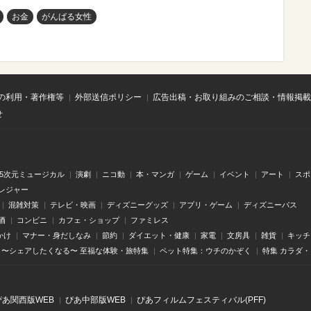
お金
がんばる女性
の利用・著作権等
外部送信ポリシー
広告出稿・お取り組みのご相談・情報掲載
せ
.5次元ミュージカル
演劇
ニコ動
本・マンガ
ゲーム
イベント
アート
スポ
レジャー
混雑対策
テレビ・映画
ディズニーグッズ
アプリ・ゲーム
ディズニーパス
酒
コンビニ
カフェ・ショップ
ファミレス
かけ
マナー・身だしなみ
節約
ダイエット・健康
家電
文房具
雑貨
キッチ
〜シェアしたくなる〜 至福な体験・旅特集
ペット特集：ウチのかぞく
特集 カラダ
ぴあ関⻄版WEB
ぴあ中部版WEB
ぴあフィルムフェスティバル(PFF)