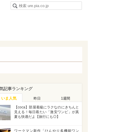
気記事ランキング
いま人気
昨日
1週間
【coca】部屋着級にラクなのにきちんと
見える！毎日着たい「激安ワンピ」が真
夏も快適だよ【旅行にも◎】
ワークマン新作「ひんやり多機能ワン