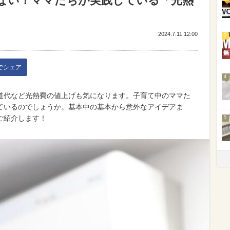
ない！ママたちが実践している「光熱
2024.7.11 12:00
3
kでシェア
4
道代など光熱費の値上げも気になります。子育て中のママた
ているのでしょうか。基本中の基本から意外なアイデアま
ご紹介します！
5