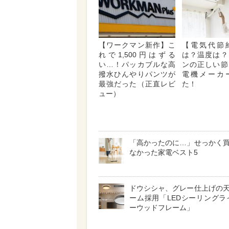
【ワークマン新作】こ
【電気代節
れで1,500円はずる
は？温度は？
い…！パッカブルな高
ンの正しい節
撥水ひんやりパンツが
電機メーカ
最強だった（正直レビ
た！
ュー）
「高かったのに…」せっかく
なかった家電ベスト5
ドウシシャ、グレー仕上げの
ーム採用「LEDシーリングラ
ーウッドフレーム」