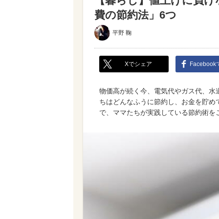
【暮らし】値上げに負け
費の節約法」6つ
平野 鞠
Xでシェア
Faceboo
物価高が続く今、電気代やガス代、水
ちはどんなふうに節約し、お金を貯め
で、ママたちが実践している節約術を