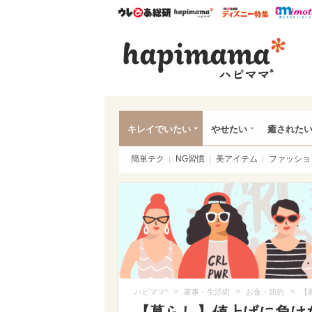
ウレぴあ総研
ハピママ*
ウレぴあ
ハピ
キレイでいたい
やせたい
癒された
簡単テク
NG習慣
美アイテム
ファッショ
>
>
>
ハピママ*
家事・生活術
お金・節約
【