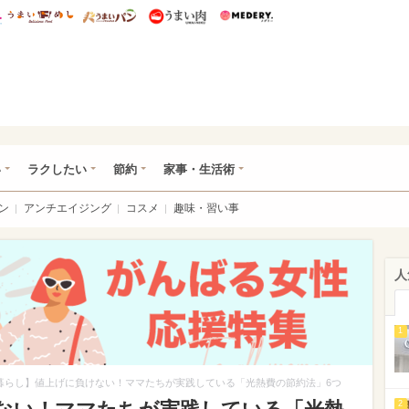
総研 ディズニー特集
mimot.
うまいめし
うまいパン
うまい肉
Medery.
ママ*
い
ラクしたい
節約
家事・生活術
ン
アンチエイジング
コスメ
趣味・習い事
人
1
暮らし】値上げに負けない！ママたちが実践している「光熱費の節約法」6つ
2