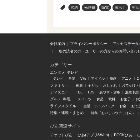
>
節約
光熱費
節電
暮らし
生活
会社案内
プライバシーポリシー
アクセスデータ
一般の読者の方・ユーザーの方からのお問い合わ
カテゴリー
エンタメ･テレビ
テレビ
音楽
V系
アイドル
映画
アニメ
2
ファミリー
家庭
子ども
おしゃれ
おでかけ・
ディズニー
TDL
TDS
裏ワザ・攻略
混雑予想
グルメ･料理
スイーツ
食品
飲料
お菓子
お
ライフスタイル
生活・ライフハック
お金
おで
特集
・
連載
・
まとめ
特集『おいしいウチごはん』
ぴあ関連サイト
チケットぴあ
ぴあ(アプリ&Web)
BOOKぴあ