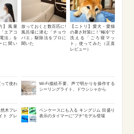
約】風量
放っておくと数百匹に!
【ニトリ】愛犬・愛猫
「エアコ
風呂場に潜む「チョウ
の暑さ対策に！“極冷”で
電法」を
バエ」駆除法をプロに
洗える「ごろ寝マッ
ーに聞い
聞いた
ト」使ってみた（正直
レビュー）
買って使わ
Wi-Fi接続不要、声で明かりを操作する
シーリングライト、ドウシシャから
天然木フレ
ペンケースにも入る キングジム 目盛り
イト グレ
表示のタイマーに“プチ”モデル登場