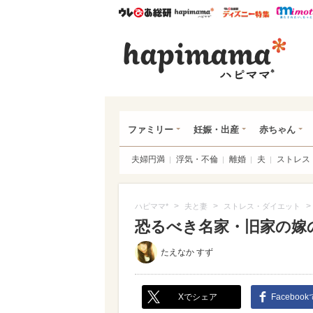
ウレぴあ総研
ハピママ*
ウレぴあ
ハピ
ファミリー
妊娠・出産
赤ちゃん
夫婦円満
浮気・不倫
離婚
夫
ストレス
>
>
>
ハピママ*
夫と妻
ストレス・ダイエット
恐るべき名家・旧家の嫁の
たえなか すず
Xでシェア
Faceboo