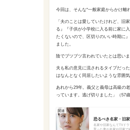
今回は、そんな“一般家庭からかけ離
「夫のことは愛していたけれど、旧家
る』『子供が小学校に入る前に家に入
たくないので、区切りのいい時期に』
ました。
陰でブツブツ言われていたとは思いま
夫も私の意見に流されるタイプだった
はなんとなく同居したいような雰囲気
あれから29年。義父と義母は高級の
っています。逃げ切りました」（57
恐るべき名家・旧家
名家や旧家なんてTVド
育った妻が名家や旧家で