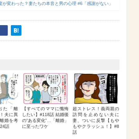
度が変わった？妻たちの本音と男の心理 #6「感謝がない」
出た「離
【すべてのママに懺悔
超ストレス！義両親の
！夫に異
したい】#118話 結婚後
訪問を止めない夫に
離婚を考
の“ある変化”…「離婚」
妻、ついに反撃【もや
24話
に至ったワケ
もやクラッシュ！】#8
話