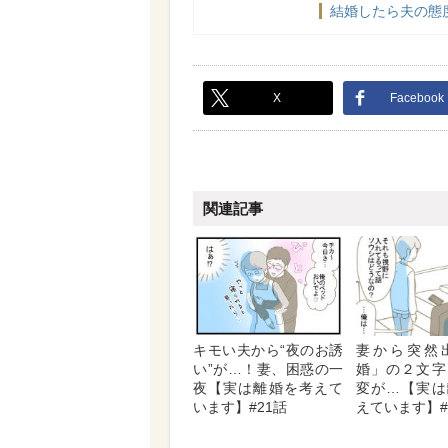
結婚したら夫の態
X
Facebook
関連記事
キモい夫から“夜のお誘
妻から突然
い”が…！妻、困惑の一
婚」の２文字
夜【実は離婚を考えて
変が…【実は
います】#21話
えています】#