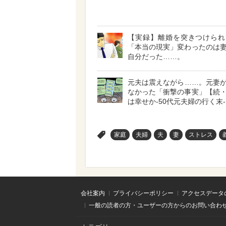
【実録】離婚を突きつけられ
「本当の現実」変わったのは
自分だった……。
元夫は震えながら……。元妻
なかった「衝撃の事実」【続
は幸せか-50代元夫婦の行く末- 
>
家庭
夫婦
夫
妻
ストレス
会社案内
プライバシーポリシー
アクセスデータ
一般の読者の方・ユーザーの方からのお問い合わ