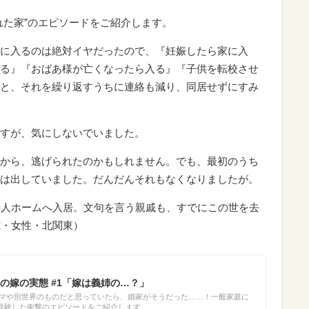
れた家”のエピソードをご紹介します。
に入るのは絶対イヤだったので、『妊娠したら家に入
る』『おばあ様が亡くなったら入る』『子供を転校させ
と、それを繰り返すうちに連絡も減り、同居せずにすみ
すが、気にしないでいました。
から、逃げられたのかもしれません。でも、最初のうち
は出していました。だんだんそれもなくなりましたが。
老人ホームへ入居。文句を言う親戚も、すでにこの世を去
歳・女性・北関東）
の嫁の実態 #1「嫁は義姉の…？」
ラマや別世界のものだと思っていたら、婚家がそうだった……！一般家庭に
経験した衝撃のエピソードをご紹介します。