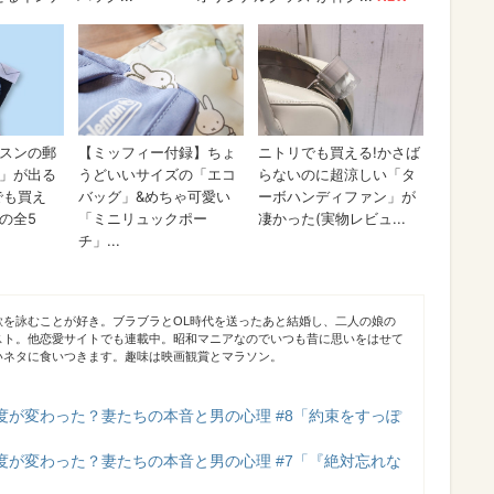
歌を詠むことが好き。ブラブラとOL時代を送ったあと結婚し、二人の娘の
スト。他恋愛サイトでも連載中。昭和マニアなのでいつも昔に思いをはせて
いネタに食いつきます。趣味は映画観賞とマラソン。
度が変わった？妻たちの本音と男の心理 #8「約束をすっぽ
度が変わった？妻たちの本音と男の心理 #7「『絶対忘れな
」