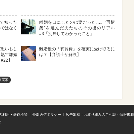
て知った
離婚を口にしたのは妻だった…。“再構
妻ではなく
築”を選んだ夫たちのその後のリアル
#3「別居してわかったこと」
が思いもし
離婚後の「養育費」を確実に受け取るに
・熟年離婚
は？【弁護士が解説】
#22】
義実家
の利用・著作権等
外部送信ポリシー
広告出稿・お取り組みのご相談・情報掲載
せ