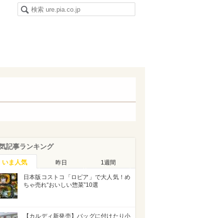
気記事ランキング
いま人気
昨日
1週間
日本版コストコ「ロピア」で大人気！め
ちゃ売れ“おいしい惣菜”10選
【カルディ新発売】バッグに付けたり小