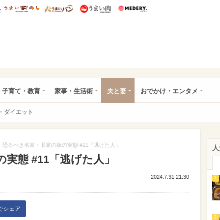
総研 ディズニー特集
mimot.
うまいめし
うまいパン
うまい肉
Medery.
ママ*
子育て・教育
家事・生活術
夫と妻
おでかけ・エンタメ
・ダイエット
恐るべき名家・旧家の嫁の実態 #11「逃げた人」
人
実態 #11「逃げた人」
2024.7.31 21:30
1
kでシェア
2