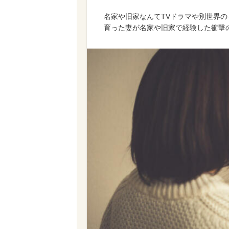
名家や旧家なんてTVドラマや別世界
育った妻が名家や旧家で経験した衝撃