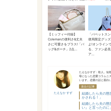
たえなか すず
たえなかすず：歌人。短
母になった恋愛コラムニ
います。恋愛の話と面白
過去の記事
たえなか すず
結婚したら夫の態
かされる！」
結婚したら夫の態
い』と言ったのに