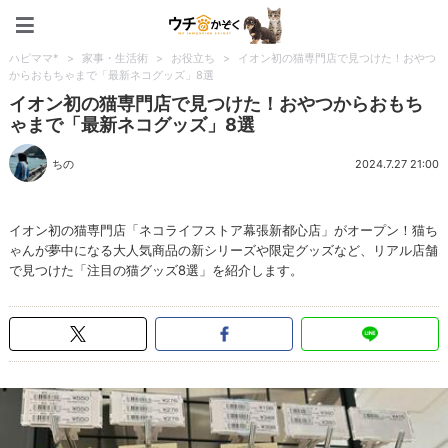
ペット特集：ウチのかぞく
ハピママ*
>
家事・生活術
>
お役立ち
>
イオン初の猫専門店で見つけた！おやつ
からおもちゃまで「最新ネコグッズ」8選
イオン初の猫専門店で見つけた！おやつからおもち
ゃまで「最新ネコグッズ」8選
ちの
2024.7.27 21:00
イオン初の猫専門店「ネコライフストア幕張新都心店」がオープン！猫ち
ゃんが夢中になる大人気商品の新シリーズや限定グッズなど、リアル店舗
で見つけた「注目の猫グッズ8選」を紹介します。