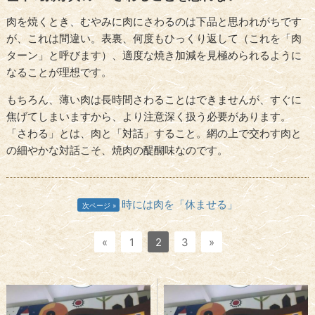
肉を焼くとき、むやみに肉にさわるのは下品と思われがちです
が、これは間違い。表裏、何度もひっくり返して（これを「肉
ターン」と呼びます）、適度な焼き加減を見極められるように
なることが理想です。
もちろん、薄い肉は長時間さわることはできませんが、すぐに
焦げてしまいますから、より注意深く扱う必要があります。
「さわる」とは、肉と「対話」すること。網の上で交わす肉と
の細やかな対話こそ、焼肉の醍醐味なのです。
時には肉を「休ませる」
次ページ
«
1
2
3
»