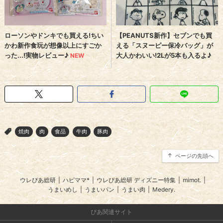
焼肉
肉
食品
牛肉
豚肉
>
ページの先頭へ
ウレぴあ総研
|
ハピママ*
|
ウレぴあ総研 ディズニー特集
|
mimot.
|
うまいめし
|
うまいパン
|
うまい肉
|
Medery.
ぴあ関連サイト