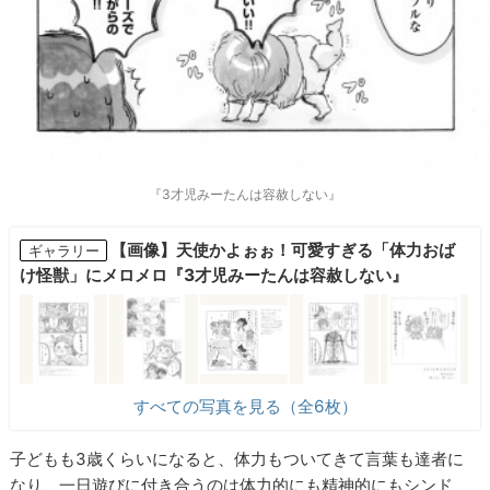
『3才児みーたんは容赦しない』
【画像】天使かよぉぉ！可愛すぎる「体力おば
ギャラリー
け怪獣」にメロメロ『3才児みーたんは容赦しない』
すべての写真を見る（全6枚）
子どもも3歳くらいになると、体力もついてきて言葉も達者に
なり、一日遊びに付き合うのは体力的にも精神的にもシンド