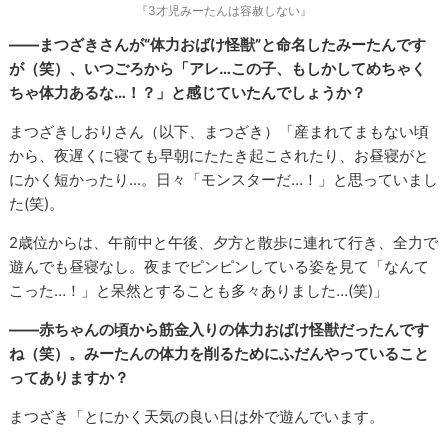
『3才児みーたんは容赦しない』
――まつざきさんが“体力おばけ怪獣”と命名したみーたんです
が（笑）、いつごろから「アレ…この子、もしかしてめちゃく
ちゃ体力あるな…！？」と感じていたんでしょうか？
まつざきしおりさん（以下、まつざき）「産まれてまもない頃
から、夜遅くに寝ても早朝にたたき起こされたり、お昼寝がと
にかく短かったり...。日々「モンスターだ…！」と思っていまし
た(笑)。
2歳位からは、午前中と午後、夕方と散歩に連れて行き、全力で
遊んでも昼寝なし。夜までピンピンしている姿を見て「なんて
こった…！」と呆然とすることも多々ありました…(笑)」
――赤ちゃんの頃から筋金入りの体力おばけ怪獣だったんです
ね（笑）。みーたんの体力を削るためにふだんやっていること
ってありますか？
まつざき「とにかく天気の良い日は外で遊んでいます。