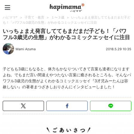
ハピママ*
ハピママ*
>
子育て・教育
>
１〜３歳
>
いっちょまえ発言しててもまだまだ子ど
も！「パワフル3歳児の生態」がわかるコミックエッセイに注目
いっちょまえ発言しててもまだまだ子ども！「パワ
フル3歳児の生態」がわかるコミックエッセイに注目
Mami Azuma
2018.5.29 10:35
子どもも3歳にもなると、体力もかなりついてきて言葉も達者になります
よね。でもまだ言い間違えやつたない言葉に癒されるところも。そんなパ
ワフル3歳児の生態がよくわかるコミックエッセイ『3才児みーたんは容
赦しない』の著者まつざきしおりさんにインタビューしました！