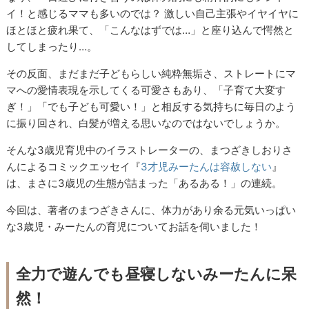
イ！と感じるママも多いのでは？ 激しい自己主張やイヤイヤに
ほとほと疲れ果て、「こんなはずでは…」と座り込んで愕然と
してしまったり…。
その反面、まだまだ子どもらしい純粋無垢さ、ストレートにマ
マへの愛情表現を示してくる可愛さもあり、「子育て大変す
ぎ！」「でも子ども可愛い！」と相反する気持ちに毎日のよう
に振り回され、白髪が増える思いなのではないでしょうか。
そんな3歳児育児中のイラストレーターの、まつざきしおりさ
んによるコミックエッセイ『
3才児みーたんは容赦しない
』
は、まさに3歳児の生態が詰まった「あるある！」の連続。
今回は、著者のまつざきさんに、体力があり余る元気いっぱい
な3歳児・みーたんの育児についてお話を伺いました！
全力で遊んでも昼寝しないみーたんに呆
然！