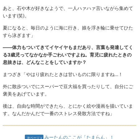
あと、石や木が好きなようで、一人ハァハァ言いながら集めて
います(笑)。
夏になると、毎日のように海に行き、娘を浮き輪に乗せてひた
すら泳ぎます」
――体力もついてきてイヤイヤもまだあり、言葉も発達してく
る3歳児ってなかなか手ごわいですよね。育児に疲れたときの
息抜きは、どんなことをしていますか？
まつざき「やはり疲れたときは甘いものに限りますね…！
外に散歩ついでにスーパーで豆大福を買ったりして、自分にご
褒美をあげています。
後は、自由な時間ができたら、とにかく絵や漫画を描いていま
す。なんだかんだで一番のストレス発散方法ですね」
みーたんのここが「たまらん」！
次ページ