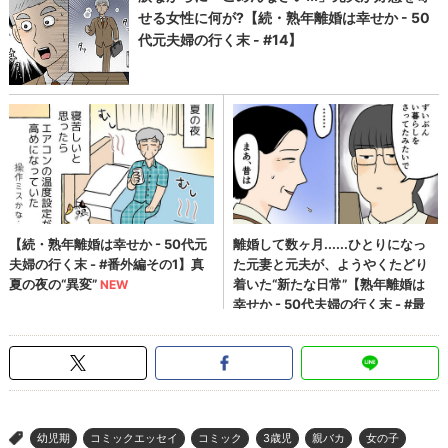
幼児期
コミックエッセイ
コミック
3歳児
親バカ
女の子
>