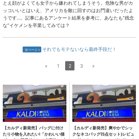
とえ顔がよくても女子から嫌われてしまうそう。危険な男がカ
ッコいいとはいえ、アメリカを敵に回すのはお門違いだったよ
うです…。記事にあるアンケート結果を参考に、あなたも”残念
な”イケメンを卒業してみては？
それでもモテないなら最終手段だ！
次ページ
«
1
2
3
»