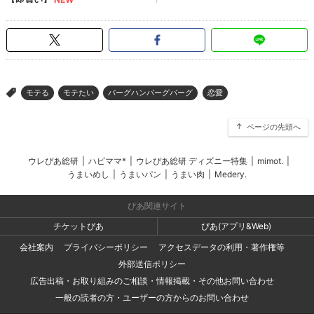
モテる
モテたい
バーグハンバーグバーグ
恋愛
>
ページの先頭へ
ウレぴあ総研
|
ハピママ*
|
ウレぴあ総研 ディズニー特集
|
mimot.
|
うまいめし
|
うまいパン
|
うまい肉
|
Medery.
ぴあ関連サイト
チケットぴあ
ぴあ(アプリ&Web)
会社案内
プライバシーポリシー
アクセスデータの利用・著作権等
外部送信ポリシー
広告出稿・お取り組みのご相談・情報掲載・その他お問い合わせ
一般の読者の方・ユーザーの方からのお問い合わせ