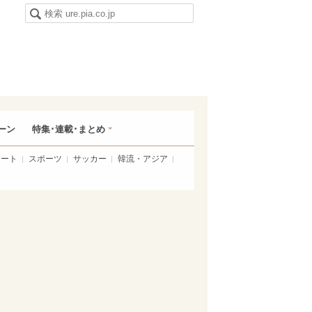
ーン
特集･連載･まとめ
アート
スポーツ
サッカー
韓流・アジア