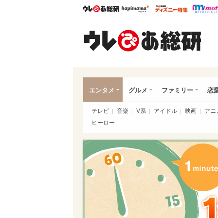
ウレぴあ総研
ハピママ*
ウレぴあ
ウレ
エンタメ
グルメ
ファミリー
恋
テレビ
音楽
V系
アイドル
映画
アニ
ヒーロー