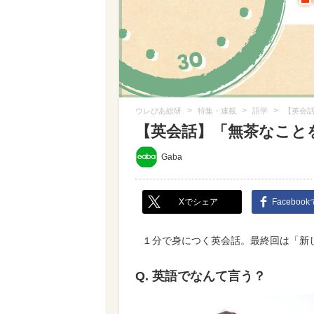
>
>
>
ウレぴあ総研
特集・連載
語学
【英会
【英会話】「無茶なこと
Gaba
Xでシェア
Faceboo
１分で身につく英会話。最終回は「新
Q. 英語でなんて言う？