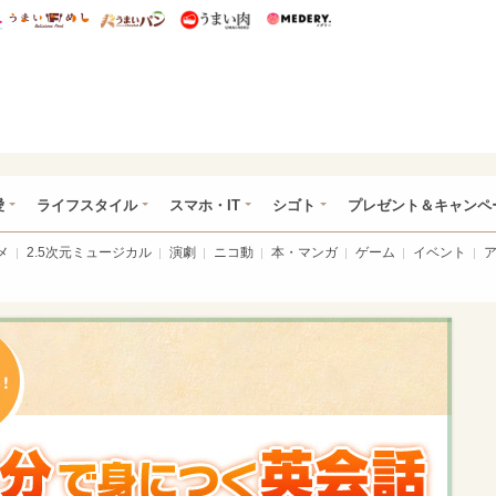
総研 ディズニー特集
mimot.
うまいめし
うまいパン
うまい肉
Medery.
ぴあ総研（うれぴあ）
愛
ライフスタイル
スマホ・IT
シゴト
プレゼント＆キャンペ
メ
2.5次元ミュージカル
演劇
ニコ動
本・マンガ
ゲーム
イベント