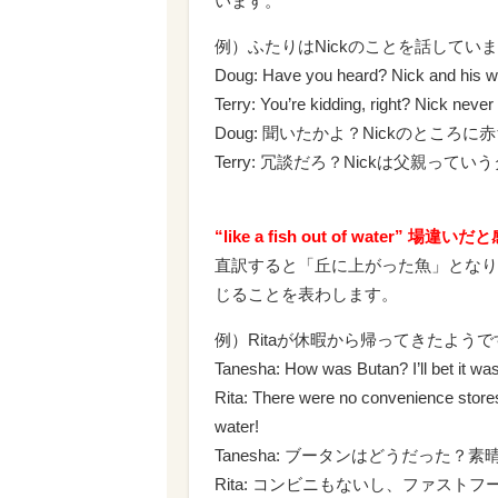
います。
例）ふたりはNickのことを話してい
Doug: Have you heard? Nick and his wi
Terry: You’re kidding, right? Nick never
Doug: 聞いたかよ？Nickのところ
Terry: 冗談だろ？Nickは父親っ
“like a fish out of water” 場違い
直訳すると「丘に上がった魚」となり
じることを表わします。
例）Ritaが休暇から帰ってきたようで
Tanesha: How was Butan? I’ll bet it wa
Rita: There were no convenience stores, 
water!
Tanesha: ブータンはどうだった？
Rita: コンビニもないし、ファス