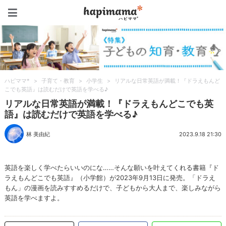
ハピママ*
ハピママ*
>
子育て・教育
>
小学生
>
リアルな日常英語が満載！『ドラえもんど
こでも英語』は読むだけで英語を学べる♪
リアルな日常英語が満載！『ドラえもんどこでも英
語』は読むだけで英語を学べる♪
林 美由紀
2023.9.18 21:30
英語を楽しく学べたらいいのにな……そんな願いを叶えてくれる書籍『ド
ラえもんどこでも英語』（小学館）が2023年9月13日に発売。「ドラえ
もん」の漫画を読みすすめるだけで、子どもから大人まで、楽しみながら
英語を学べますよ。