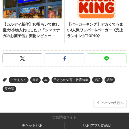
ドラえもん
書籍
本
子どもの知育・教育特集
英語
語学
>
英会話
ページの先頭へ
ぴあ関連サイト
チケットぴあ
ぴあ(アプリ&Web)