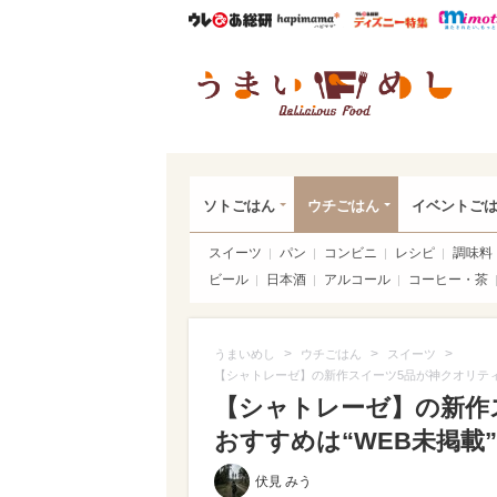
ウレぴあ総研
ハピママ*
ウレぴあ
うま
ソトごはん
ウチごはん
イベントご
スイーツ
パン
コンビニ
レシピ
調味料
ビール
日本酒
アルコール
コーヒー・茶
>
>
>
うまいめし
ウチごはん
スイーツ
【シャトレーゼ】の新作スイーツ5品が神クオリティ
【シャトレーゼ】の新作
おすすめは“WEB未掲載
伏見 みう