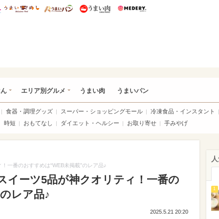
総研 ディズニー特集
mimot.
うまいめし
うまいパン
うまい肉
Medery.
いめし
はん
エリア別グルメ
うまい肉
うまいパン
食器・調理グッズ
スーパー・ショッピングモール
冷凍食品・インスタント
時短
おもてなし
ダイエット・ヘルシー
お取り寄せ
手みやげ
人
！一番のおすすめは“WEB未掲載”のレア品♪
スイーツ5品が神クオリティ！一番の
1
”のレア品♪
2025.5.21 20:20