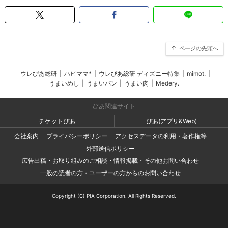
ページの先頭へ
ウレぴあ総研
|
ハピママ*
|
ウレぴあ総研 ディズニー特集
|
mimot.
|
うまいめし
|
うまいパン
|
うまい肉
|
Medery.
ぴあ関連サイト
チケットぴあ
ぴあ(アプリ&Web)
会社案内
プライバシーポリシー
アクセスデータの利用・著作権等
外部送信ポリシー
広告出稿・お取り組みのご相談・情報掲載・その他お問い合わせ
一般の読者の方・ユーザーの方からのお問い合わせ
Copyright (C) PIA Corporation. All Rights Reserved.