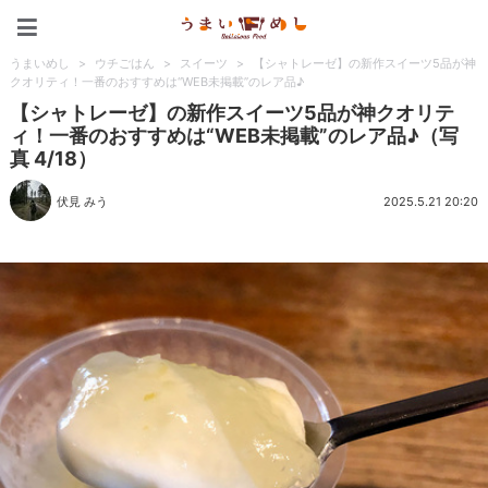
うまいめし
うまいめし
>
ウチごはん
>
スイーツ
>
【シャトレーゼ】の新作スイーツ5品が神
クオリティ！一番のおすすめは“WEB未掲載”のレア品♪
【シャトレーゼ】の新作スイーツ5品が神クオリテ
ィ！一番のおすすめは“WEB未掲載”のレア品♪（写
真 4/18）
伏見 みう
2025.5.21 20:20