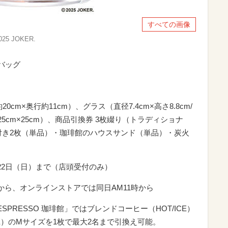
すべての画像
5 JOKER.
ーバッグ
0cm×奥行約11cm）、グラス（直径7.4cm×高さ8.8cm/
25cm×25cm）、商品引換券 3枚綴り（トラディショナ
付き2枚（単品）・珈琲館のハウスサンド（単品）・炭火
22日（日）まで（店頭受付のみ）
から、オンラインストアでは同日AM11時から
ESPRESSO 珈琲館」ではブレンドコーヒー（HOT/ICE）
CE）のMサイズを1枚で最大2名まで引換え可能。