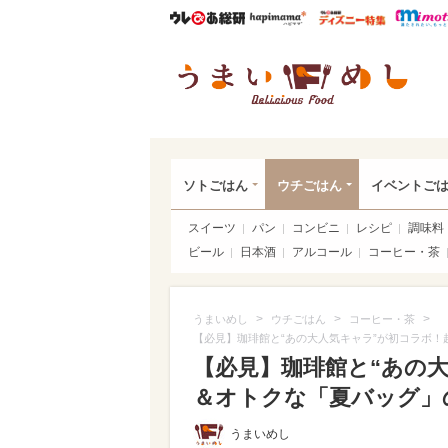
ウレぴあ総研
ハピママ*
ウレぴあ
うま
ソトごはん
ウチごはん
イベントご
スイーツ
パン
コンビニ
レシピ
調味料
ビール
日本酒
アルコール
コーヒー・茶
>
>
>
うまいめし
ウチごはん
コーヒー・茶
【必見】珈琲館と“あの大人気キャラ”が初コラボ！
【必見】珈琲館と“あの
＆オトクな「夏バッグ」の
うまいめし