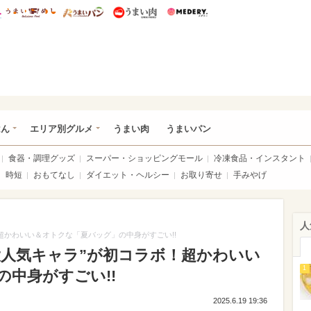
総研 ディズニー特集
mimot.
うまいめし
うまいパン
うまい肉
Medery.
いめし
はん
エリア別グルメ
うまい肉
うまいパン
食器・調理グッズ
スーパー・ショッピングモール
冷凍食品・インスタント
時短
おもてなし
ダイエット・ヘルシー
お取り寄せ
手みやげ
人
超かわいい＆オトクな「夏バッグ」の中身がすごい!!
大人気キャラ”が初コラボ！超かわいい
1
中身がすごい!!
2025.6.19 19:36