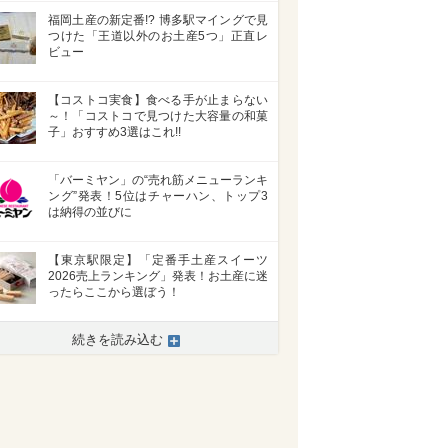
福岡土産の新定番!? 博多駅マイングで見
つけた「王道以外のお土産5つ」正直レ
ビュー
【コストコ実食】食べる手が止まらない
～！「コストコで見つけた大容量の和菓
子」おすすめ3選はこれ!!
「バーミヤン」の“売れ筋メニューランキ
ング”発表！5位はチャーハン、トップ3
は納得の並びに
【東京駅限定】「定番手土産スイーツ
2026売上ランキング」発表！お土産に迷
ったらここから選ぼう！
続きを読み込む