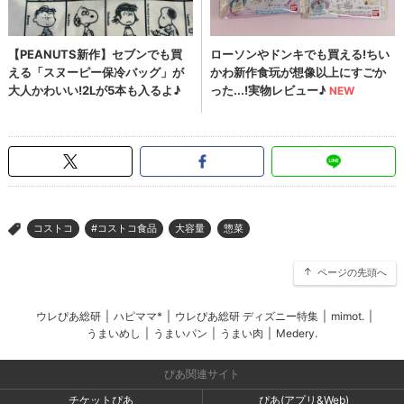
コストコ
#コストコ食品
大容量
惣菜
>
ページの先頭へ
ウレぴあ総研
|
ハピママ*
|
ウレぴあ総研 ディズニー特集
|
mimot.
|
うまいめし
|
うまいパン
|
うまい肉
|
Medery.
ぴあ関連サイト
チケットぴあ
ぴあ(アプリ&Web)