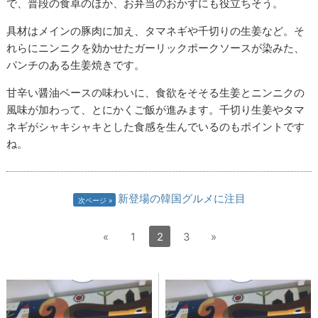
で、普段の食卓のほか、お弁当のおかずにも役立ちそう。
具材はメインの豚肉に加え、タマネギや千切りの生姜など。そ
れらにニンニクを効かせたガーリックポークソースが染みた、
パンチのある生姜焼きです。
甘辛い醤油ベースの味わいに、食欲をそそる生姜とニンニクの
風味が加わって、とにかくご飯が進みます。千切り生姜やタマ
ネギがシャキシャキとした食感を生んでいるのもポイントです
ね。
新登場の韓国グルメに注目
次ページ
«
1
2
3
»