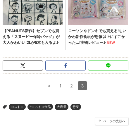
«
1
2
3
コストコ
#コストコ食品
大容量
惣菜
>
ページの先頭へ