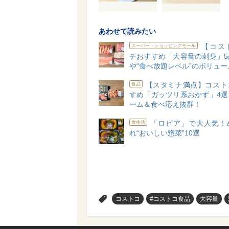
あわせて読みたい
【コス
スーパー・ショッピングモール
チおすすめ「大容量の刺身」5
や“食べ放題レベル”のボリューム
【スタミナ満点】コスト
食品
すめ「ガッツリ系おかず」4選
ーム＆食べ応え抜群！
「ロピア」で大人気！
食生活
れ“おいしい惣菜”10選
>
コストコ
#コストコ食品
大容量