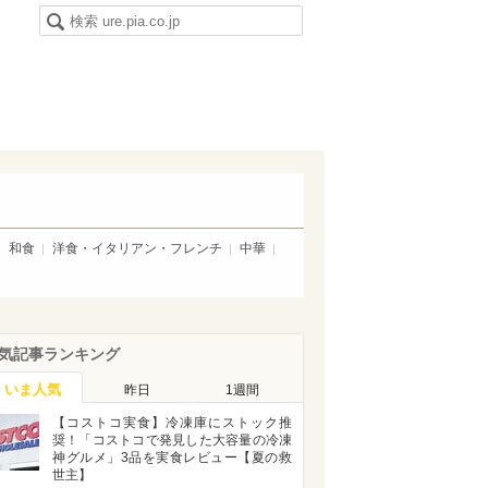
和食
洋食・イタリアン・フレンチ
中華
気記事ランキング
いま人気
昨日
1週間
【コストコ実食】冷凍庫にストック推
奨！「コストコで発見した大容量の冷凍
神グルメ」3品を実食レビュー【夏の救
世主】