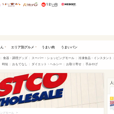
総研 ディズニー特集
mimot.
うまいめし
うまいパン
うまい肉
Medery.
いめし
はん
エリア別グルメ
うまい肉
うまいパン
食器・調理グッズ
スーパー・ショッピングモール
冷凍食品・インスタント
時短
おもてなし
ダイエット・ヘルシー
お取り寄せ
手みやげ
人
1
>
ングモール