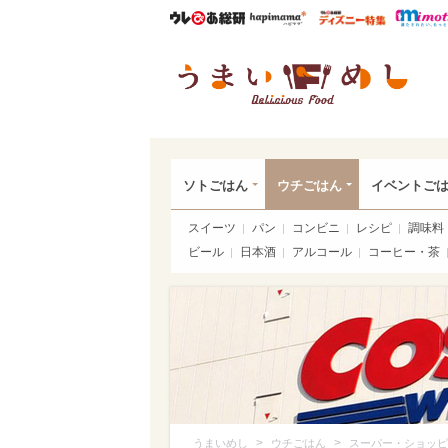
ウレぴあ総研
ハピママ*
ウレぴあ
うま
ソトごはん
ウチごはん
イベントご
スイーツ
パン
コンビニ
レシピ
調味料
ビール
日本酒
アルコール
コーヒー・茶
>
>
うまいめし
ウチごはん
スーパー・ショッピ