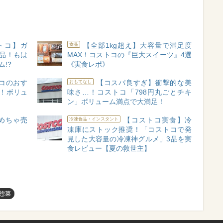
トコ】ガ
【全部1kg超え】大容量で満足度
食品
品！もは
MAX！コストコの『巨大スイーツ』4選
!?
《実食レポ》
コのおす
【コスパ良すぎ】衝撃的な美
おもてなし
！ボリュ
味さ…！コストコ「798円丸ごとチキ
ン」ボリューム満点で大満足！
めちゃ売
【コストコ実食】冷
冷凍食品・インスタント
凍庫にストック推奨！「コストコで発
見した大容量の冷凍神グルメ」3品を実
食レビュー【夏の救世主】
惣菜