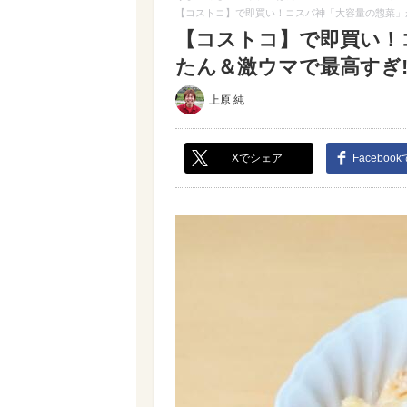
【コストコ】で即買い！コスパ神「大容量の惣菜」が
【コストコ】で即買い！
たん＆激ウマで最高すぎ!!
上原 純
Xでシェア
Faceboo