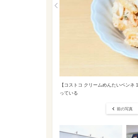
<
【コストコ クリームめんたいペンネ 1
っている
前の写真