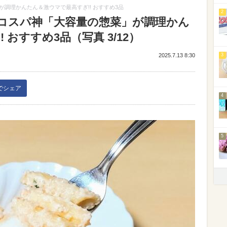
調理かんたん＆激ウマで最高すぎ!! おすすめ3品
2
コスパ神「大容量の惣菜」が調理かん
 おすすめ3品（写真 3/12）
2025.7.13 8:30
3
kでシェア
4
5