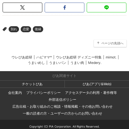
別れ
恋愛
復縁
>
ページの先頭へ
ウレぴあ総研
|
ハピママ*
|
ウレぴあ総研 ディズニー特集
|
mimot.
|
うまいめし
|
うまいパン
|
うまい肉
|
Medery.
ぴあ関連サイト
チケットぴあ
ぴあ(アプリ&Web)
会社案内
プライバシーポリシー
アクセスデータの利用・著作権等
外部送信ポリシー
広告出稿・お取り組みのご相談・情報掲載・その他お問い合わせ
一般の読者の方・ユーザーの方からのお問い合わせ
Copyright (C) PIA Corporation. All Rights Reserved.