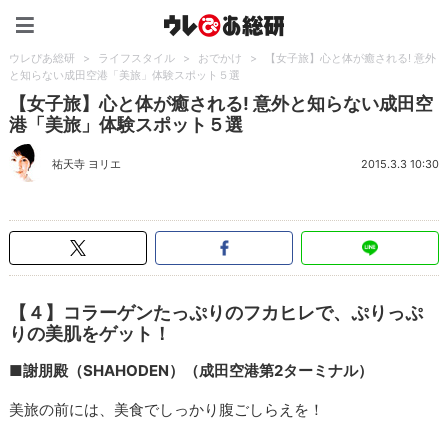
ウレぴあ総研（うれぴあ）
ウレぴあ総研
>
ライフスタイル
>
おでかけ
>
【女子旅】心と体が癒される! 意外
と知らない成田空港「美旅」体験スポット５選
【女子旅】心と体が癒される! 意外と知らない成田空
港「美旅」体験スポット５選
祐天寺 ヨリエ
2015.3.3 10:30
【４】コラーゲンたっぷりのフカヒレで、ぷりっぷ
りの美肌をゲット！
■謝朋殿（SHAHODEN）（成田空港第2ターミナル）
美旅の前には、美食でしっかり腹ごしらえを！