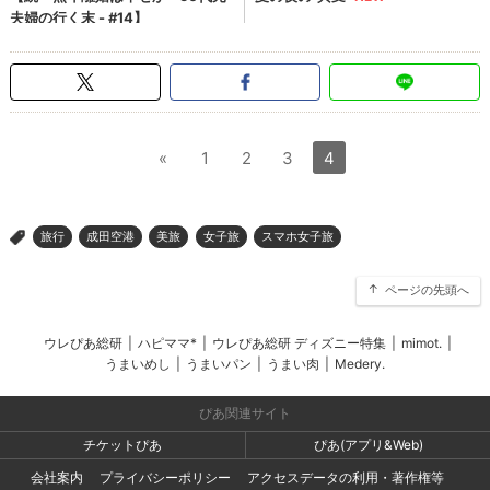
«
1
2
3
4
旅行
成田空港
美旅
女子旅
スマホ女子旅
>
ページの先頭へ
ウレぴあ総研
|
ハピママ*
|
ウレぴあ総研 ディズニー特集
|
mimot.
|
うまいめし
|
うまいパン
|
うまい肉
|
Medery.
ぴあ関連サイト
チケットぴあ
ぴあ(アプリ&Web)
会社案内
プライバシーポリシー
アクセスデータの利用・著作権等