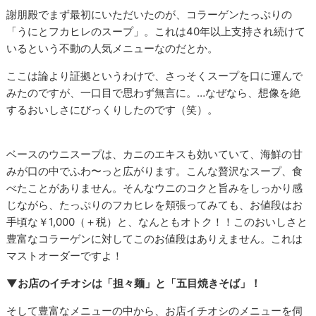
謝朋殿でまず最初にいただいたのが、コラーゲンたっぷりの
「うにとフカヒレのスープ」。これは40年以上支持され続けて
いるという不動の人気メニューなのだとか。
ここは論より証拠というわけで、さっそくスープを口に運んで
みたのですが、一口目で思わず無言に。…なぜなら、想像を絶
するおいしさにびっくりしたのです（笑）。
ベースのウニスープは、カニのエキスも効いていて、海鮮の甘
みが口の中でふわ〜っと広がります。こんな贅沢なスープ、食
べたことがありません。そんなウニのコクと旨みをしっかり感
じながら、たっぷりのフカヒレを頬張ってみても、お値段はお
手頃な￥1,000（＋税）と、なんともオトク！！このおいしさと
豊富なコラーゲンに対してこのお値段はありえません。これは
マストオーダーですよ！
▼お店のイチオシは「担々麺」と「五目焼きそば」！
そして豊富なメニューの中から、お店イチオシのメニューを伺