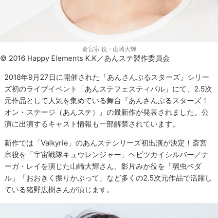
斎宮宗 役：山崎大輝
© 2016 Happy Elements K.K／あんステ製作委員会
2018年9月27日に開催された「あんさんぶるスターズ」シリー
ズ初のライブイベント「あんステフェスティバル」にて、2.5次
元作品として人気を集めている舞台『あんさんぶるスターズ！
オン・ステージ（あんステ）』の最新作が発表されました。公
演に出演するキャスト情報も一部解禁されています。
新作では「Valkyrie」のあんステシリーズ初出演が決定！斎宮
宗役を「宇宙戦隊キュウレンジャー」ヘビツカイシルバー／ナ
ーガ・レイを演じた山崎大輝さん、影片みか役を「弱虫ペダ
ル」「おおきく振りかぶって」など多くの2.5次元作品で活躍し
ている猪野広樹さんが演じます。