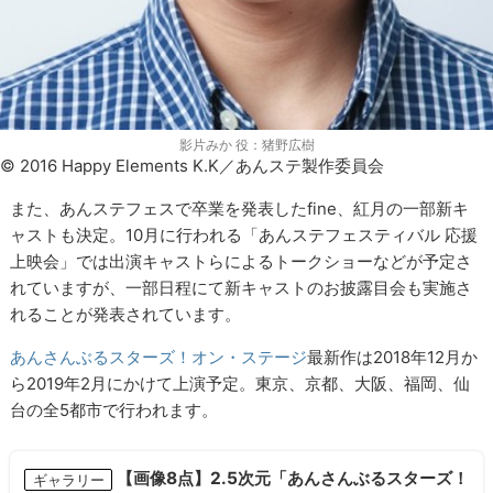
影片みか 役：猪野広樹
© 2016 Happy Elements K.K／あんステ製作委員会
また、あんステフェスで卒業を発表したfine、紅月の一部新キ
ャストも決定。10月に行われる「あんステフェスティバル 応援
上映会」では出演キャストらによるトークショーなどが予定さ
れていますが、一部日程にて新キャストのお披露目会も実施さ
れることが発表されています。
あんさんぶるスターズ！オン・ステージ
最新作は2018年12月か
ら2019年2月にかけて上演予定。東京、京都、大阪、福岡、仙
台の全5都市で行われます。
【画像8点】2.5次元「あんさんぶるスターズ！
ギャラリー