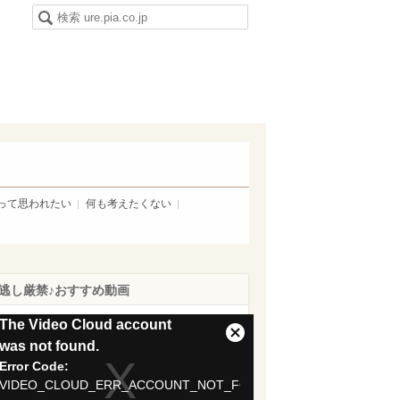
って思われたい
何も考えたくない
逃し厳禁♪おすすめ動画
is
The Video Cloud account
Close
was not found.
Modal
Error Code:
dal
Dialog
VIDEO_CLOUD_ERR_ACCOUNT_NOT_FOUND
ndow.