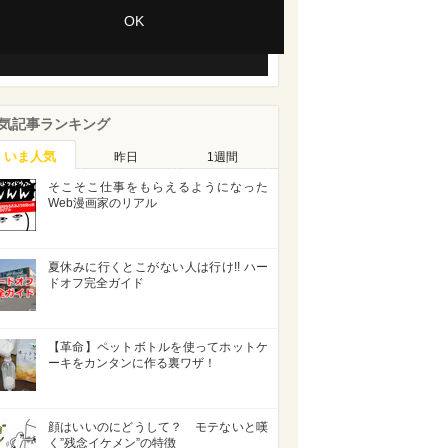
Session ID:
2026-08-08:430383431acc11028cfc8d4
OK
Player Element ID:
vjs_video_3
気記事ランキング
いま人気
昨日
1週間
そこそこ仕事をもらえるようになった
Web漫画家のリアル
夏休みに行くとこがない人は行け!! ハー
ドオフ完全ガイド
【革命】ペットボトルを使ってホットケ
ーキをカンタンに作る裏ワザ！
顔はいいのにどうして？ モテないと嘆
く”残念イケメン”の特徴