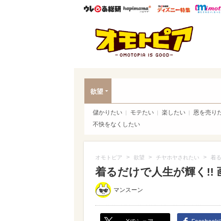
ウレぴあ総研
ハピママ*
ウレぴあ
オモ
欲望
儲かりたい
モテたい
楽したい
恩を売り
不快をなくしたい
>
>
>
オモトピア
欲望
チヤホヤされたい
着る
着るだけで人生が輝く!!
マンスーン