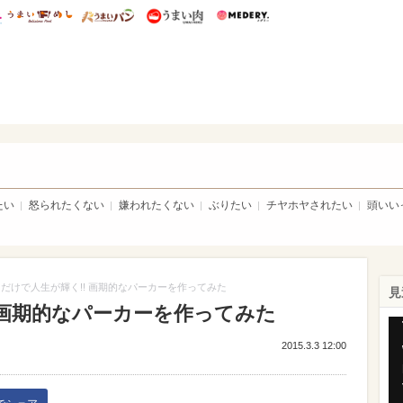
総研 ディズニー特集
mimot.
うまいめし
うまいパン
うまい肉
Medery.
トピア
たい
怒られたくない
嫌われたくない
ぶりたい
チヤホヤされたい
頭いい
だけで人生が輝く!! 画期的なパーカーを作ってみた
見
 画期的なパーカーを作ってみた
Th
is
2015.3.3 12:00
a
mo
wi