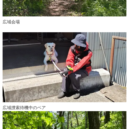
広域会場
広域捜索待機中のペア