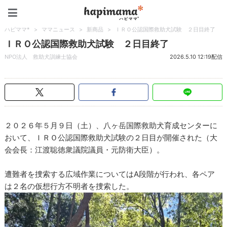
ハピママ*
ハピママ*
>
ママニュース
>
新商品
>
ＩＲＯ公認国際救助犬試験 ２日目終了
ＩＲＯ公認国際救助犬試験 ２日目終了
NPO法人 救助犬訓練士協会
2026.5.10 12:19配信
２０２６年５月９日（土）、八ヶ岳国際救助犬育成センターに
おいて、ＩＲＯ公認国際救助犬試験の２日目が開催された（大
会会長：江渡聡徳衆議院議員・元防衛大臣）。
遭難者を捜索する広域作業についてはA段階が行われ、各ペア
は２名の仮想行方不明者を捜索した。