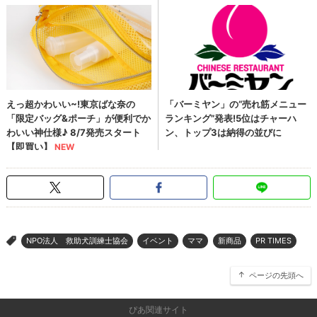
NPO法人 救助犬訓練士協会
イベント
ママ
新商品
PR TIMES
>
ページの先頭へ
ぴあ関連サイト