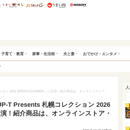
総研 ディズニー特集
mimot.
うまいめし
うまいパン
うまい肉
Medery.
ママ*
子育て・教育
家事・生活術
夫と妻
おでかけ・エンタメ
ー
人
レクション 2026 SPRING/SUMMER』に出演！紹介商品は、オンラインストア・
T Presents 札幌コレクション 2026
1
』に出演！紹介商品は、オンラインストア・
2