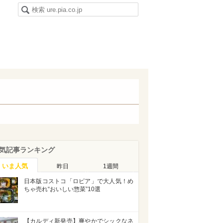
気記事ランキング
いま人気
昨日
1週間
日本版コストコ「ロピア」で大人気！め
ちゃ売れ“おいしい惣菜”10選
【カルディ新発売】爽やかでシックなネ