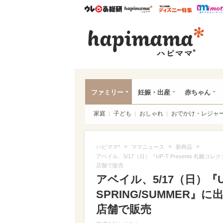
ウレぴあ総研
ハピママ*
ウレぴあ
ハピ
ファミリー
妊娠・出産
赤ちゃん
家庭
子ども
おしゃれ
おでかけ・レジャ
>
>
>
ハピママ*
ママニュース
新商品
アベイル、5/17（日）『UP-T Presents 札幌コ
店舗で販売
アベイル、5/17（日）『UP-
SPRING/SUMMER
店舗で販売