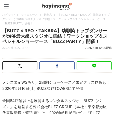
ハピママ*
ハピママ*
>
ママニュース
>
新商品
>
【BUZZ × REO・TAKARA】幼馴染トップ
ダンサーが渋谷最大級スタジオに集結！ワークショップ＆スペシャルショーケース
「BUZZ PARTY」開催！
【BUZZ × REO・TAKARA】幼馴染トップダンサー
が渋谷最大級スタジオに集結！ワークショップ＆ス
ペシャルショーケース「BUZZ PARTY」開催！
株式会社BUZZ GROUP
2026.5.10 12:00配信
メンズ限定WSあり／2部制ショーケース／限定グッズ物販も！
2026年5月16日(土) BUZZ渋谷TOWERにて開催
全国84店舗以上を展開するレンタルスタジオ「BUZZ（バ
ズ）」を運営する株式会社BUZZ GROUP（本社：東京都港区、
代表取締役：渡辺 憲）は、2026年5月16日(土)に「BUZZ